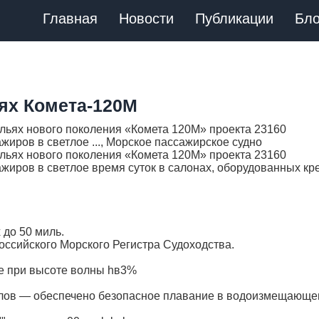
Главная
Новости
Публикации
Бло
ях Комета-120М
льях нового поколения «Комета 120М» проекта 23160
иров в светлое ..., Морское пассажирское судно
льях нового поколения «Комета 120М» проекта 23160
жиров в светлое время суток в салонах, оборудованных кр
 до 50 миль.
A Российского Морского Регистра Судоходства.
е при высоте волны hв3%
аллов — обеспечено безопасное плавание в водоизмещающ