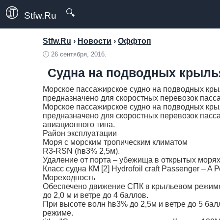
🔍
Stfw.Ru
Stfw.Ru
›
Новости
›
Оффтоп
🕛
26 сентября, 2016.
Судна на подводных крыль
Морское пассажирское судно на подводных кры
предназначено для скоростных перевозок пассаж
Морское пассажирское судно на подводных кры
предназначено для скоростных перевозок пасса
авиационного типа.
Район эксплуатации
Моря с морским тропическим климатом
R3-RSN (hв3% 2,5м).
Удаление от порта – убежища в открытых морях
Класс судна КМ [2] Hydrofoil craft Passenger – 
Мореходность
Обеспечено движение СПК в крыльевом режим
до 2,0 м и ветре до 4 баллов.
При высоте волн hв3% до 2,5м и ветре до 5 б
режиме.