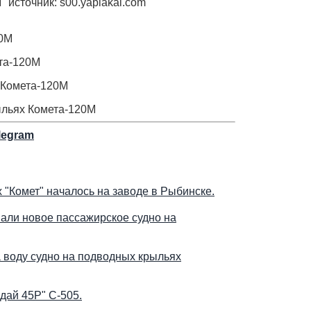
 источник: s00.yaplakal.com
legram
 "Комет" началось на заводе в Рыбинске.
али новое пассажирское судно на
 воду судно на подводных крыльях
дай 45Р" С-505.