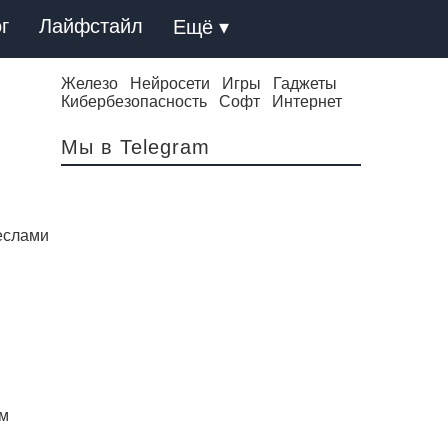
г
Лайфстайл
Ещё ▾
Железо
Нейросети
Игры
Гаджеты
Кибербезопасность
Софт
Интернет
Мы в Telegram
еслами
ем