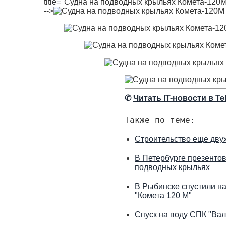
title="Судна на подводных крыльях Комета-120М"
-->
✆
Читать IT-новости в Te
Также по теме:
Строительство еще двух
В Петербурге презентов
подводных крыльях
В Рыбинске спустили на
"Комета 120 М"
Спуск на воду СПК "Вал