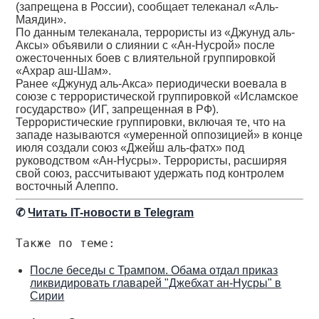
(запрещена в России), сообщает телеканал «Аль-
Маядин».
По данным телеканала, террористы из «Джунуд аль-
Аксы» объявили о слиянии с «Ан-Нусрой» после
ожесточенных боев с влиятельной группировкой
«Ахрар аш-Шам».
Ранее «Джунуд аль-Акса» периодически воевала в
союзе с террористической группировкой «Исламское
государство» (ИГ, запрещенная в РФ).
Террористические группировки, включая те, что на
западе называются «умеренной оппозицией» в конце
июля создали союз «Джейш аль-фатх» под
руководством «Ан-Нусры». Террористы, расширяя
свой союз, рассчитывают удержать под контролем
восточный Алеппо.
✆
Читать IT-новости в Telegram
Также по теме:
После беседы с Трампом. Обама отдал приказ
ликвидировать главарей "Джебхат ан-Нусры" в
Сирии