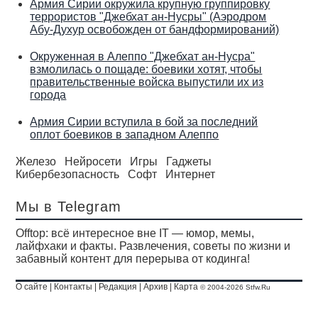
Армия Сирии окружила крупную группировку
террористов "Джебхат ан-Нусры" (Аэродром
Абу-Духур освобожден от бандформирований)
Окруженная в Алеппо "Джебхат ан-Нусра"
взмолилась о пощаде: боевики хотят, чтобы
правительственные войска выпустили их из
города
Армия Сирии вступила в бой за последний
оплот боевиков в западном Алеппо
Железо
Нейросети
Игры
Гаджеты
Кибербезопасность
Софт
Интернет
Мы в Telegram
Offtop: всё интересное вне IT — юмор, мемы,
лайфхаки и факты. Развлечения, советы по жизни и
забавный контент для перерыва от кодинга!
О сайте
|
Контакты
|
Редакция
|
Архив
|
Карта
© 2004-2026 Stfw.Ru