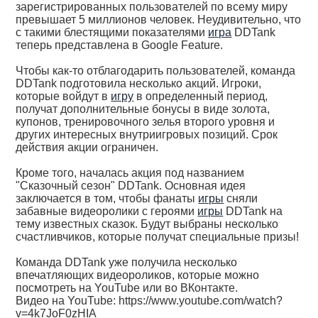
зарегистрированных пользователей по всему миру
превышает 5 миллионов человек. Неудивительно, что
с такими блестящими показателями
игра
DDTank
теперь представлена в Google Feature.
Чтобы как-то отблагодарить пользователей, команда
DDTank подготовила несколько акций. Игроки,
которые войдут в
игру
в определенный период,
получат дополнительные бонусы в виде золота,
купонов, тренировочного зелья второго уровня и
других интересных внутриигровых позиций. Срок
действия акции ограничен.
Кроме того, началась акция под названием
"Сказочный сезон" DDTank. Основная идея
заключается в том, чтобы фанаты
игры
сняли
забавные видеоролики с героями
игры
DDTank на
тему известных сказок. Будут выбраны несколько
счастливчиков, которые получат специальные призы!
Команда DDTank уже получила несколько
впечатляющих видеороликов, которые можно
посмотреть на YouTube или во ВКонтакте.
Видео на YouTube: https://www.youtube.com/watch?
v=4k7JoF0zHIA