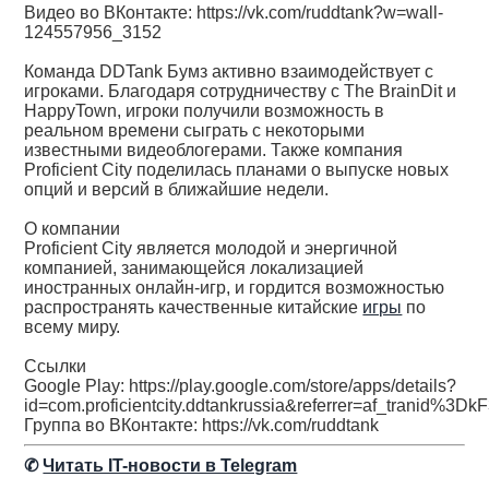
Видео во ВКонтакте: https://vk.com/ruddtank?w=wall-
124557956_3152
Команда DDTank Бумз активно взаимодействует с
игроками. Благодаря сотрудничеству с The BrainDit и
HappyTown, игроки получили возможность в
реальном времени сыграть с некоторыми
известными видеоблогерами. Также компания
Proficient City поделилась планами о выпуске новых
опций и версий в ближайшие недели.
О компании
Proficient City является молодой и энергичной
компанией, занимающейся локализацией
иностранных онлайн-игр, и гордится возможностью
распространять качественные китайские
игры
по
всему миру.
Ссылки
Google Play: https://play.google.com/store/apps/details?
id=com.proficientcity.ddtankrussia&referrer=af_tran
Группа во ВКонтакте: https://vk.com/ruddtank
✆
Читать IT-новости в Telegram