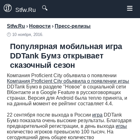
≡
🔍
Stfw.Ru
Stfw.Ru
›
Новости
›
Пресс-релизы
🕛
10 ноября, 2016.
Популярная мобильная игра
DDTank Бумз открывает
сказочный сезон
Компания Proficient City объявила о появлении
Компания Proficient City объявила о появлении
игры
DDTank Бумз в разделе "Новое" в социальной сети
ВКонтакте и в Google Feature в русскоговорящих
странах. Версия для Android была тепло принята, и
на данный момент ее рейтинг составляет 4.4.
22 сентября после выхода в России
игра
DDTank
Бумз показала очень высокие результаты. Благодаря
предварительной регистрации, в день выхода
игры
количество игроков превысило 100 тысяч. На
сегодняшний день общее количество