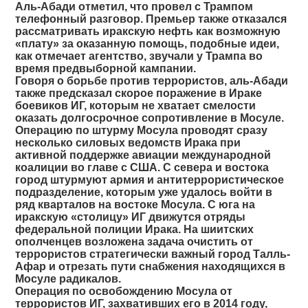
Аль-Абади отметил, что провел с Трампом
телефонный разговор. Премьер также отказался
рассматривать иракскую нефть как возможную
«плату» за оказанную помощь, подобные идеи,
как отмечает агентство, звучали у Трампа во
время предвыборной кампании.
Говоря о борьбе против террористов, аль-Абади
также предсказал скорое поражение в Ираке
боевиков ИГ, которым не хватает смелости
оказать долгосрочное сопротивление в Мосуле.
Операцию по штурму Мосула проводят сразу
несколько силовых ведомств Ирака при
активной поддержке авиации международной
коалиции во главе с США. С севера и востока
город штурмуют армия и антитеррористическое
подразделение, которым уже удалось войти в
ряд кварталов на востоке Мосула. С юга на
иракскую «столицу» ИГ движутся отряды
федеральной полиции Ирака. На шиитских
ополченцев возложена задача очистить от
террористов стратегически важный город Талль-
Афар и отрезать пути снабжения находящихся в
Мосуле радикалов.
Операция по освобождению Мосула от
террористов ИГ, захвативших его в 2014 году,