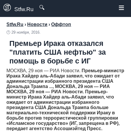
≡
🔍
Stfw.Ru
Stfw.Ru
›
Новости
›
Оффтоп
🕛
29 ноября, 2016.
Премьер Ирака отказался
"платить США нефтью" за
помощь в борьбе с ИГ
МОСКВА, 29 ноя — РИА Новости.
Премьер-министр
Ирака Хайдер аль-Абади заявил, что ожидает от
администрации избранного президента США
Дональда Трампа ..., МОСКВА, 29 ноя — РИА
МОСКВА, 29 ноя — РИА Новости.
Премьер-
министр Ирака Хайдер аль-Абади заявил, что
ожидает от администрации избранного
президента США Дональда Трампа больше
материально-технической поддержки Ираку в
борьбе против террористической группировки
«Исламское государство» (ИГ, запрещена в РФ),
передает агентство Ассошиэйтед Пресс.