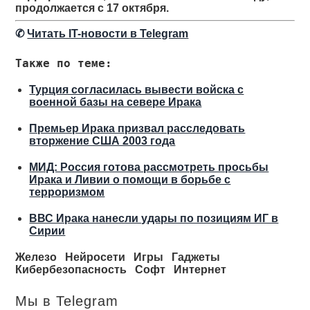
продолжается с 17 октября.
✆
Читать IT-новости в Telegram
Также по теме:
Турция согласилась вывести войска с
военной базы на севере Ирака
Премьер Ирака призвал расследовать
вторжение США 2003 года
МИД: Россия готова рассмотреть просьбы
Ирака и Ливии о помощи в борьбе с
терроризмом
ВВС Ирака нанесли удары по позициям ИГ в
Сирии
Железо
Нейросети
Игры
Гаджеты
Кибербезопасность
Софт
Интернет
Мы в Telegram