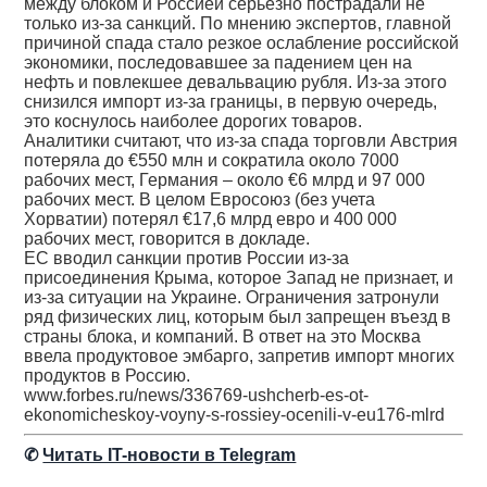
между блоком и Россией серьезно пострадали не
только из-за санкций. По мнению экспертов, главной
причиной спада стало резкое ослабление российской
экономики, последовавшее за падением цен на
нефть и повлекшее девальвацию рубля. Из-за этого
снизился импорт из-за границы, в первую очередь,
это коснулось наиболее дорогих товаров.
Аналитики считают, что из-за спада торговли Австрия
потеряла до €550 млн и сократила около 7000
рабочих мест, Германия – около €6 млрд и 97 000
рабочих мест. В целом Евросоюз (без учета
Хорватии) потерял €17,6 млрд евро и 400 000
рабочих мест, говорится в докладе.
ЕС вводил санкции против России из-за
присоединения Крыма, которое Запад не признает, и
из-за ситуации на Украине. Ограничения затронули
ряд физических лиц, которым был запрещен въезд в
страны блока, и компаний. В ответ на это Москва
ввела продуктовое эмбарго, запретив импорт многих
продуктов в Россию.
www.forbes.ru/news/336769-ushcherb-es-ot-
ekonomicheskoy-voyny-s-rossiey-ocenili-v-eu176-mlrd
✆
Читать IT-новости в Telegram