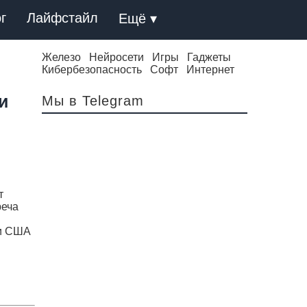
г
Лайфстайл
Ещё ▾
Железо
Нейросети
Игры
Гаджеты
Кибербезопасность
Софт
Интернет
и
Мы в Telegram
т
реча
 и США