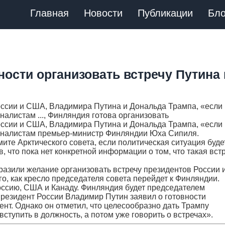
Главная
Новости
Публикации
Бло
ности организовать встречу Путина 
оссии и США, Владимира Путина и Дональда Трампа, «если
алистам ..., Финляндия готова организовать
оссии и США, Владимира Путина и Дональда Трампа, «если
урналистам премьер-министр Финляндии Юха Сипиля.
ите Арктического совета, если политическая ситуация буде
, что пока нет конкретной информации о том, что такая вст
разили желание организовать встречу президентов России
го, как кресло председателя совета перейдет к Финляндии.
ссию, США и Канаду. Финляндия будет председателем
 президент России Владимир Путин заявил о готовности
нт. Однако он отметил, что целесообразно дать Трампу
тупить в должность, а потом уже говорить о встречах».