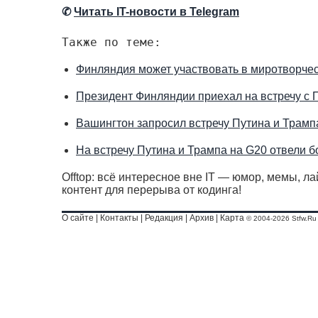
✆
Читать IT-новости в Telegram
Также по теме:
Финляндия может участвовать в миротворчес
Президент Финляндии приехал на встречу с 
Вашингтон запросил встречу Путина и Трам
На встречу Путина и Трампа на G20 отвели б
Offtop: всё интересное вне IT — юмор, мемы, л
контент для перерыва от кодинга!
О сайте
|
Контакты
|
Редакция
|
Архив
|
Карта
© 2004-2026 Stfw.Ru