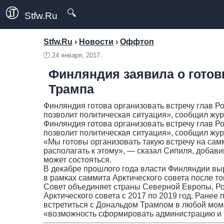
🔍
Stfw.Ru
Stfw.Ru
›
Новости
›
Оффтоп
🕛
24 января, 2017.
Финляндия заявила о готов
Трампа
Финляндия готова организовать встречу глав Р
позволит политическая ситуация», сообщил журн
Финляндия готова организовать встречу глав Р
позволит политическая ситуация», сообщил ж
«Мы готовы организовать такую встречу на самм
располагать к этому», — сказал Сипиля, добавив
может состояться.
В декабре прошлого года власти Финляндии вы
в рамках саммита Арктического совета после то
Совет объединяет страны Северной Европы, Ро
Арктического совета с 2017 по 2019 год. Ранее
встретиться с Дональдом Трампом в любой моме
«возможность сформировать администрацию и вс