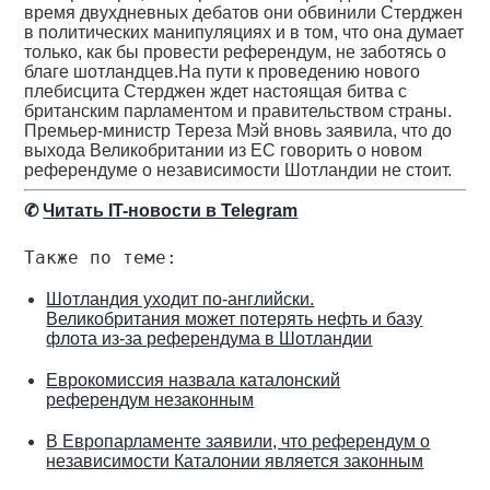
время двухдневных дебатов они обвинили Стерджен
в политических манипуляциях и в том, что она думает
только, как бы провести референдум, не заботясь о
благе шотландцев.На пути к проведению нового
плебисцита Стерджен ждет настоящая битва с
британским парламентом и правительством страны.
Премьер-министр Тереза Мэй вновь заявила, что до
выхода Великобритании из ЕС говорить о новом
референдуме о независимости Шотландии не стоит.
✆
Читать IT-новости в Telegram
Также по теме:
Шотландия уходит по-английски.
Великобритания может потерять нефть и базу
флота из-за референдума в Шотландии
Еврокомиссия назвала каталонский
референдум незаконным
В Европарламенте заявили, что референдум о
независимости Каталонии является законным