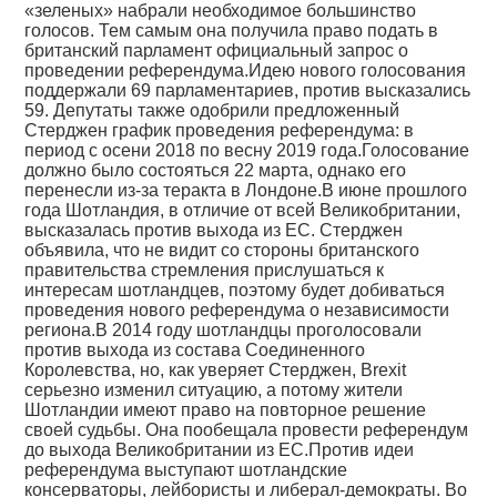
«зеленых» набрали необходимое большинство
голосов. Тем самым она получила право подать в
британский парламент официальный запрос о
проведении референдума.Идею нового голосования
поддержали 69 парламентариев, против высказались
59. Депутаты также одобрили предложенный
Стерджен график проведения референдума: в
период с осени 2018 по весну 2019 года.Голосование
должно было состояться 22 марта, однако его
перенесли из-за теракта в Лондоне.В июне прошлого
года Шотландия, в отличие от всей Великобритании,
высказалась против выхода из ЕС. Стерджен
объявила, что не видит со стороны британского
правительства стремления прислушаться к
интересам шотландцев, поэтому будет добиваться
проведения нового референдума о независимости
региона.В 2014 году шотландцы проголосовали
против выхода из состава Соединенного
Королевства, но, как уверяет Стерджен, Brexit
серьезно изменил ситуацию, а потому жители
Шотландии имеют право на повторное решение
своей судьбы. Она пообещала провести референдум
до выхода Великобритании из ЕС.Против идеи
референдума выступают шотландские
консерваторы, лейбористы и либерал-демократы. Во