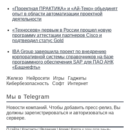
«Проектная ПРАКТИКА» и «Ай-Теко» объединят
опыт в области автоматизации проектной
деятельности
«Техносерв» первым в России прошел новую
программу аттестации партнеров Cisco и
подтвердил статус Gold
IBA Group завершила проект по внедрению
корпоративной системы справочников на базе
программного обеспечения SAP для ПАО АНК
«Башнефть»
Железо
Нейросети
Игры
Гаджеты
Кибербезопасность
Софт
Интернет
Мы в Telegram
Новости компаний. Чтобы добавить пресс-релиз, Вы
должны зарегистрироваться и авторизоваться на
сервере.
О сайте
|
Контакты
|
Редакция
|
Архив
|
Карта
© 2004-2026 Stfw.Ru