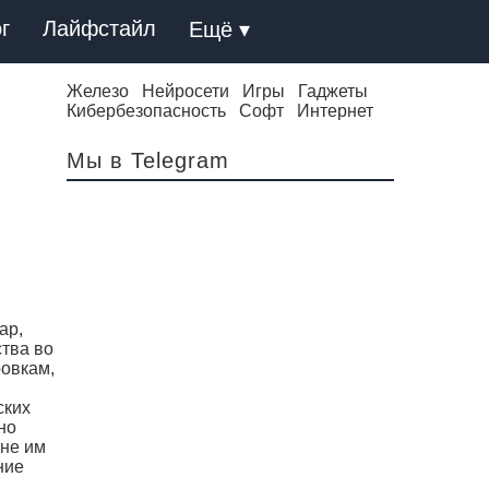
г
Лайфстайл
Ещё ▾
Железо
Нейросети
Игры
Гаджеты
Кибербезопасность
Софт
Интернет
Мы в Telegram
ар,
тва во
ровкам,
ских
но
ыне им
ние