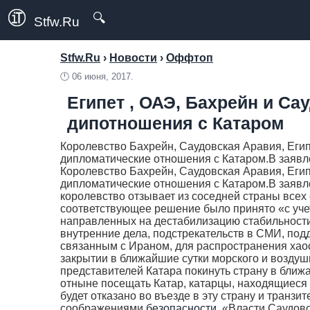
🔍
Stfw.Ru
Stfw.Ru
›
Новости
›
Оффтоп
🕛
06 июня, 2017.
Египет , ОАЭ, Бахрейн и Са
дипотношения с Катаром
Королевство Бахрейн, Саудовская Аравия, Ег
дипломатические отношения с Катаром.В заявле
Королевство Бахрейн, Саудовская Аравия, Ег
дипломатические отношения с Катаром.В заявл
королевство отзывает из соседней страны всех 
соответствующее решение было принято «с уче
направленных на дестабилизацию стабильност
внутренние дела, подстрекательств в СМИ, по
связанным с Ираном, для распространения хао
закрытии в ближайшие сутки морского и возду
представителей Катара покинуть страну в бли
отныне посещать Катар, катарцы, находящиеся 
будет отказано во въезде в эту страну и транз
соображениями
безопасности
. «Власти Саудов