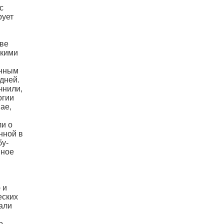
с
рует
тве
скими
анным
дней.
чнили,
огии
ае,
ли о
нной в
бу-
нное
 и
еских
али
о