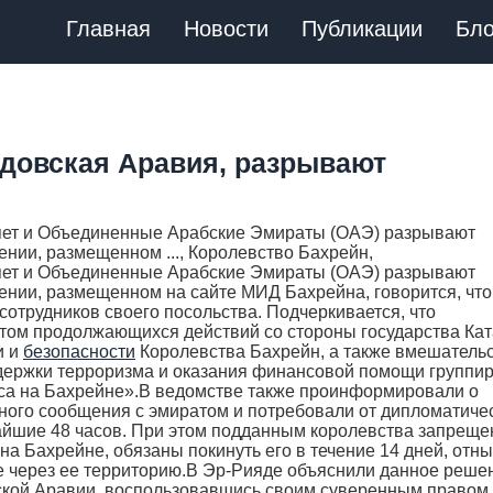
Главная
Новости
Публикации
Бло
удовская Аравия, разрывают
ипет и Объединенные Арабские Эмираты (ОАЭ) разрывают
нии, размещенном ..., Королевство Бахрейн,
ипет и Объединенные Арабские Эмираты (ОАЭ) разрывают
ении, размещенном на сайте МИД Бахрейна, говорится, что
сотрудников своего посольства. Подчеркивается, что
том продолжающихся действий со стороны государства Кат
и и
безопасности
Королевства Бахрейн, а также вмешательс
ддержки терроризма и оказания финансовой помощи группи
са на Бахрейне».В ведомстве также проинформировали о
шного сообщения с эмиратом и потребовали от дипломатиче
жайшие 48 часов. При этом подданным королевства запреще
на Бахрейне, обязаны покинуть его в течение 14 дней, отн
ите через ее территорию.В Эр-Рияде объяснили данное реше
ской Аравии, воспользовавшись своим суверенным правом,