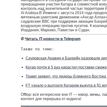
прекращении участия Катара в совместной вое
контроль над значительной частью территории 
Al Arabiya.В Йемене с августа 2014 года прод
мятежным шиитским движением «Ансар Аллах».
саудовские ВВС при поддержке авиации Бахрейн
воздушную операцию против хуситов. К коалици
Иордания, Марокко, Пакистан и Судан.
✆
Читать IT-новости в Telegram
Также по теме:
Саудовская Аравия и Бахрейн разорвали ди
Катар почти в 5 раз нарастил поставки сжиж
Трамп заявил, что лидеры Ближнего Востока
FT узнало о выплате Катаром выкупа в $1 
Offtop: всё интересное вне IT — юмор, мемы, л
контент для перерыва от кодинга!