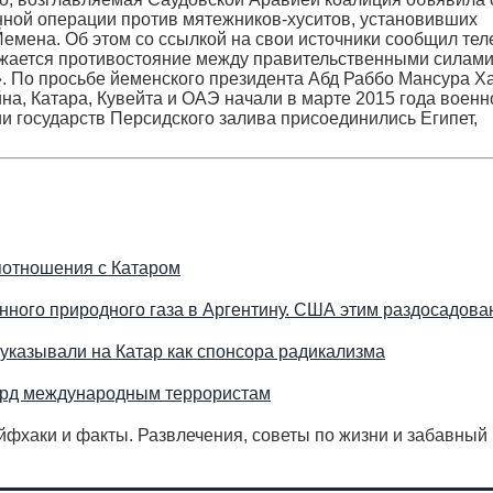
нной операции против мятежников-хуситов, установивших
Йемена. Об этом со ссылкой на свои источники сообщил тел
олжается противостояние между правительственными силами
 По просьбе йеменского президента Абд Раббо Мансура Х
а, Катара, Кувейта и ОАЭ начали в марте 2015 года военн
и государств Персидского залива присоединились Египет,
потношения с Катаром
енного природного газа в Аргентину. США этим раздосадов
 указывали на Катар как спонсора радикализма
млрд международным террористам
айфхаки и факты. Развлечения, советы по жизни и забавный