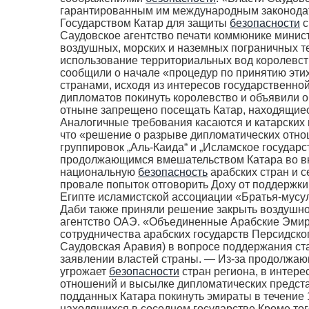
гарантированным им международным законодат
Государством Катар для защиты
безопасности
с
Саудовское агентство печати коммюнике минис
воздушных, морских и наземных пограничных те
использование территориальных вод королевств
сообщили о начале «процедур по принятию этих
странами, исходя из интересов государственно
дипломатов покинуть королевство и объявили 
отныне запрещено посещать Катар, находящиес
Аналогичные требования касаются и катарских
что «решение о разрыве дипломатических отно
группировок „Аль-Каида“ и „Исламское государс
продолжающимся вмешательством Катара во внут
национальную
безопасность
арабских стран и с
провале попыток отговорить Доху от поддержки
Египте исламистской ассоциации «Братья-мусул
Даби также приняли решение закрыть воздушн
агентство ОАЭ. «Объединенные Арабские Эмир
сотрудничества арабских государств Персидско
Саудовская Аравия) в вопросе поддержания ст
заявлении властей страны. — Из-за продолжаю
угрожает
безопасности
стран региона, в интер
отношений и высылке дипломатических предста
подданных Катара покинуть эмираты в течение 
находящихся в соседнем государстве.Кроме то