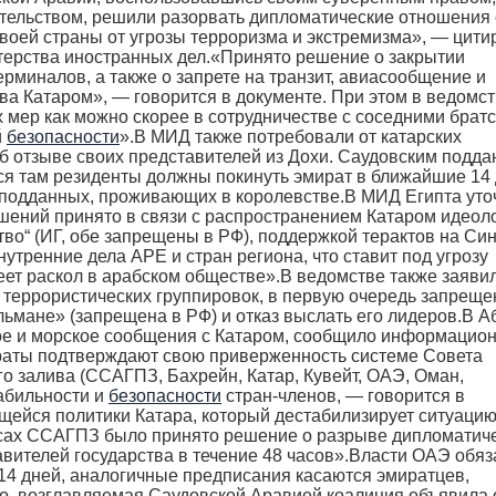
ельством, решили разорвать дипломатические отношения 
воей страны от угрозы терроризма и экстремизма», — цити
терства иностранных дел.«Принято решение о закрытии
рминалов, а также о запрете на транзит, авиасообщение и
а Катаром», — говорится в документе. При этом в ведомс
 мер как можно скорее в сотрудничестве с соседними брат
й
безопасности
».В МИД также потребовали от катарских
об отзыве своих представителей из Дохи. Саудовским подд
я там резиденты должны покинуть эмират в ближайшие 14 
 подданных, проживающих в королевстве.В МИД Египта уто
шений принято в связи с распространением Катаром идеол
тво“ (ИГ, обе запрещены в РФ), поддержкой терактов на Син
ренние дела АРЕ и стран региона, что ставит под угрозу
еет раскол в арабском обществе».В ведомстве также заяви
 террористических группировок, в первую очередь запреще
ьмане» (запрещена в РФ) и отказ выслать его лидеров.В А
ое и морское сообщения с Катаром, сообщило информацио
аты подтверждают свою приверженность системе Совета
го залива (ССАГПЗ, Бахрейн, Катар, Кувейт, ОАЭ, Оман,
абильности и
безопасности
стран-членов, — говорится в
щейся политики Катара, который дестабилизирует ситуацию
есах ССАГПЗ было принято решение о разрыве дипломатич
вителей государства в течение 48 часов».Власти ОАЭ обяз
14 дней, аналогичные предписания касаются эмиратцев,
го, возглавляемая Саудовской Аравией коалиция объявила 