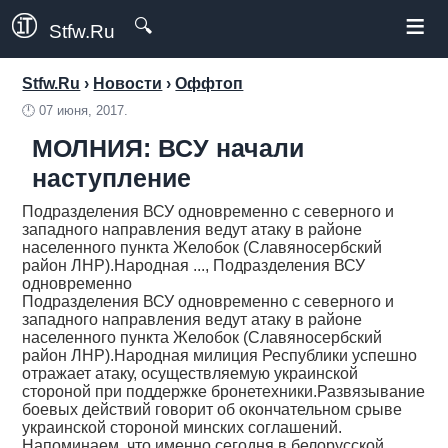
≡
🔍
Stfw.Ru
Stfw.Ru
›
Новости
›
Оффтоп
🕛
07 июня, 2017.
МОЛНИЯ: ВСУ начали
наступление
Подразделения ВСУ одновременно с северного и
западного направления ведут атаку в районе
населенного пункта Желобок (Славяносербский
район ЛНР).Народная ..., Подразделения ВСУ
одновременно
Подразделения ВСУ одновременно с северного и
западного направления ведут атаку в районе
населенного пункта Желобок (Славяносербский
район ЛНР).Народная милиция Республики успешно
отражает атаку, осуществляемую украинской
стороной при поддержке бронетехники.Развязывание
боевых действий говорит об окончательном срыве
украинской стороной минских соглашений.
Напоминаем, что именно сегодня в белорусской