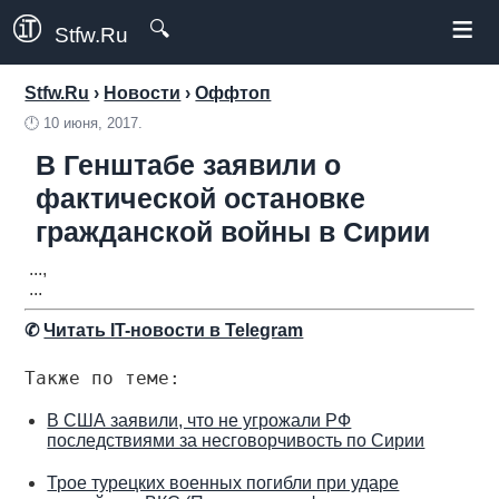
≡
🔍
Stfw.Ru
Stfw.Ru
›
Новости
›
Оффтоп
🕛
10 июня, 2017.
В Генштабе заявили о
фактической остановке
гражданской войны в Сирии
...,
...
✆
Читать IT-новости в Telegram
Также по теме:
В США заявили, что не угрожали РФ
последствиями за несговорчивость по Сирии
Трое турецких военных погибли при ударе