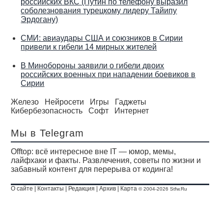
российских ВКС (Путин по телефону выразил
соболезнования турецкому лидеру Тайипу
Эрдогану)
СМИ: авиаудары США и союзников в Сирии
привели к гибели 14 мирных жителей
В Минобороны заявили о гибели двоих
российских военных при нападении боевиков в
Сирии
Железо
Нейросети
Игры
Гаджеты
Кибербезопасность
Софт
Интернет
Мы в Telegram
Offtop: всё интересное вне IT — юмор, мемы,
лайфхаки и факты. Развлечения, советы по жизни и
забавный контент для перерыва от кодинга!
О сайте
|
Контакты
|
Редакция
|
Архив
|
Карта
© 2004-2026 Stfw.Ru