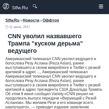
≡
🔍
Stfw.Ru
Stfw.Ru
›
Новости
›
Оффтоп
🕛
11 июня, 2017.
CNN уволил назвавшего
Трампа "куском дерьма"
ведущего
Американский телеканал CNN уволил ведущего и
богослова Резу Аслана (Reza Aslan), ранее
выступившего в своем микроблоге в Twitter с резкой
критикой в адрес ..., Американский телеканал
Американский телеканал CNN уволил ведущего и
богослова Резу Аслана (Reza Aslan), ранее
выступившего в своем микроблоге в Twitter с резкой
критикой в адрес президента США Дональда Трампа.
Об этом 9 июня сообщил Variety.«CNN решил не
продолжать выпуск передачи «Верующий с Резой
Асланом». Мы желаем Резе и его команде всего
наилучшего», — приводит издание заявление