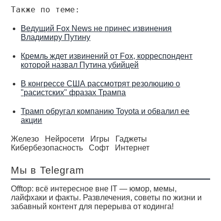
Также по теме:
Ведущий Fox News не принес извинения
Владимиру Путину
Кремль ждет извинений от Fox, корреспондент
которой назвал Путина убийцей
В конгрессе США рассмотрят резолюцию о
"расистских" фразах Трампа
Трамп обругал компанию Toyota и обвалил ее
акции
Железо
Нейросети
Игры
Гаджеты
Кибербезопасность
Софт
Интернет
Мы в Telegram
Offtop: всё интересное вне IT — юмор, мемы,
лайфхаки и факты. Развлечения, советы по жизни и
забавный контент для перерыва от кодинга!