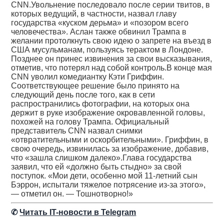
CNN.Увольнение последовало после серии твитов, в
которых ведущий, в частности, назвал главу
государства «куском дерьма» и «позором всего
человечества». Аслан также обвинил Трампа в
желании протолкнуть свою идею о запрете на въезд в
США мусульманам, пользуясь терактом в Лондоне.
Позднее он принес извинения за свои высказывания,
отметив, что потерял над собой контроль.В конце мая
CNN уволил комедиантку Кэти Гриффин.
Соответствующее решение было принято на
следующий день после того, как в сети
распространились фотографии, на которых она
держит в руке изображение окровавленной головы,
похожей на голову Трампа. Официальный
представитель CNN назвал снимки
«отвратительными и оскорбительными». Гриффин, в
свою очередь, извинилась за изображение, добавив,
что «зашла слишком далеко».Глава государства
заявил, что ей «должно быть стыдно» за свой
поступок. «Мои дети, особенно мой 11-летний сын
Бэррон, испытали тяжелое потрясение из-за этого»,
— отметил он. — Тошнотворно!»
✆
Читать IT-новости в Telegram