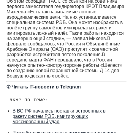
Об этом сообщает ТАСС со ссылкой на советника
первого заместителя гендиректора КРЭТ Владимира
Михеева.«Есть так называемые ложные
аэродинамические цели. На них устанавливается
специальная система РЭБ. Она может изображать в
полёте группу самолётов или крылатых ракет и
имитировать ложный налёт. Такие работы находятся
на завершающей стадии», — заявил Михеев.В
феврале сообщалось, что Россия и Объединённые
Арабские Эмираты (ОАЭ) приступят к совместной
разработке истребителя пятого поколения.В
середине марта ФАН передавало, что в России
начнутся опытно-конструкторские работы «Шелест»
по созданию новой парашютной системы Д-14 для
Воздушно-десантных войск.
✆
Читать IT-новости в Telegram
Также по теме:
В ВС РФ начались поставки встроенных в
ракету систем РЭБ, имитирующих
массированный удар
Разработчик рассказал о возможностях нового