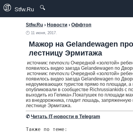
🔍
Stfw.Ru
Stfw.Ru
›
Новости
›
Оффтоп
🕛
11 июня, 2017.
Мажор на Gelandewagen про
лестницу Эрмитажа
источник: nevnov.ru Очередной «золотой» ребен
появилось видео заезда Gelandewagen по Дворцо
источник: nevnov.ru Очередной «золотой» ребен
появилось видео заезда Gelandewagen по Двор
недоумевающих туристов прямо по площади, а 
опубликовали в сообществе Richrussiankids с п
выходить из Гелика».Покатушек по площади мажо
из внедорожника, гладит лошадь, запряженную 
лестнице Эрмитажа.
✆
Читать IT-новости в Telegram
Также по теме: