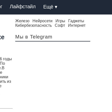
г
Лайфстайл
Ещё ▾
Железо
Нейросети
Игры
Гаджеты
Кибербезопасность
Софт
Интернет
ке
Мы в Telegram
6 годы
.По
е.В
ие
чники
ить из
е