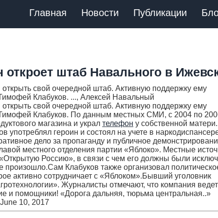
Главная
Новости
Публикации
Бло
 откроет штаб Навального в Ижевс
 открыть свой очередной штаб. Активную поддержку ему
имофей Клабуков. ..., Алексей Навальный
 открыть свой очередной штаб. Активную поддержку ему
Тимофей Клабуков. По данным местных СМИ, с 2004 по 200
одуктового магазина и украл
телефон
у собственной матери
ов употреблял героин и состоял на учете в наркодиспансер
ративное дело за пропаганду и публичное демонстрирован
 главой местного отделения партии «Яблоко». Местные исто
в «Открытую Россию», в связи с чем его должны были исключ
не произошло.Сам Клабуков также организовал политическо
рое активно сотрудничает с «Яблоком».Бывший уголовник
гротехнологии». Журналисты отмечают, что компания ведет
ие и помощники! «Дорога дальняя, тюрьма центральная..»
June 10, 2017