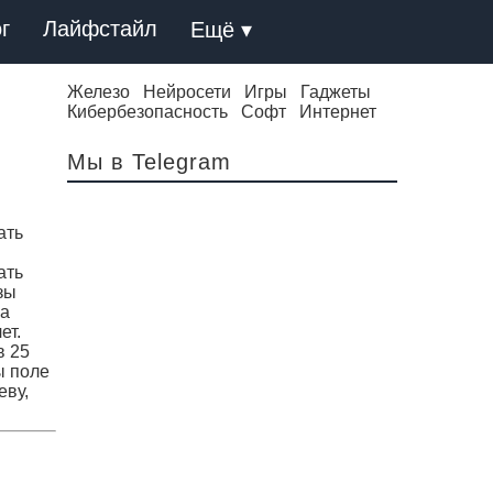
г
Лайфстайл
Ещё ▾
Железо
Нейросети
Игры
Гаджеты
Кибербезопасность
Софт
Интернет
Мы в Telegram
ать
ать
зы
за
ет.
в 25
ы поле
еву,