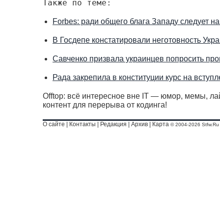
Также по теме:
Forbes: ради общего блага Западу следует на
В Госдепе констатировали неготовность Укр
Савченко призвала украинцев попросить про
Рада закрепила в конституции курс на всту
Offtop: всё интересное вне IT — юмор, мемы, л
контент для перерыва от кодинга!
О сайте
|
Контакты
|
Редакция
|
Архив
|
Карта
© 2004-2026 Stfw.Ru