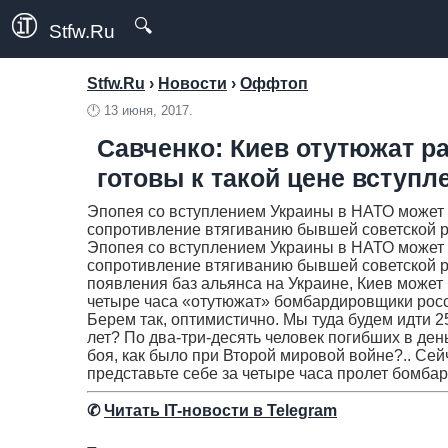
🔍
Stfw.Ru
Stfw.Ru
›
Новости
›
Оффтоп
🕛
13 июня, 2017.
Савченко: Киев отутюжат 
готовы к такой цене вступл
Эпопея со вступлением Украины в НАТО может ра
сопротивление втягиванию бывшей советской ре
Эпопея со вступлением Украины в НАТО может ра
сопротивление втягиванию бывшей советской р
появления баз альянса на Украине, Киев может
четыре часа «отутюжат» бомбардировщики росси
Берем так, оптимистично. Мы туда будем идти 25
лет? По два-три-десять человек погибших в де
боя, как было при Второй мировой войне?.. Сей
представьте себе за четыре часа пролет бомба
✆
Читать IT-новости в Telegram