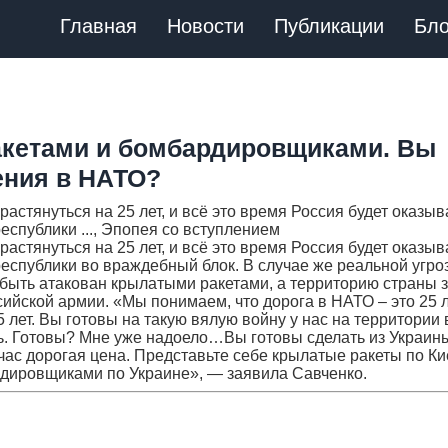
Главная
Новости
Публикации
Бло
ракетами и бомбардировщиками. Вы
ения в НАТО?
стянуться на 25 лет, и всё это время Россия будет оказыв
спублики ..., Эпопея со вступлением
стянуться на 25 лет, и всё это время Россия будет оказыв
еспублики во враждебный блок. В случае же реальной угро
 быть атакован крылатыми ракетами, а территорию страны 
йской армии. «Мы понимаем, что дорога в НАТО – это 25 л
 лет. Вы готовы на такую вялую войну у нас на территории 
нь. Готовы? Мне уже надоело…Вы готовы сделать из Украин
час дорогая цена. Представьте себе крылатые ракеты по Ки
рдировщиками по Украине», — заявила Савченко.