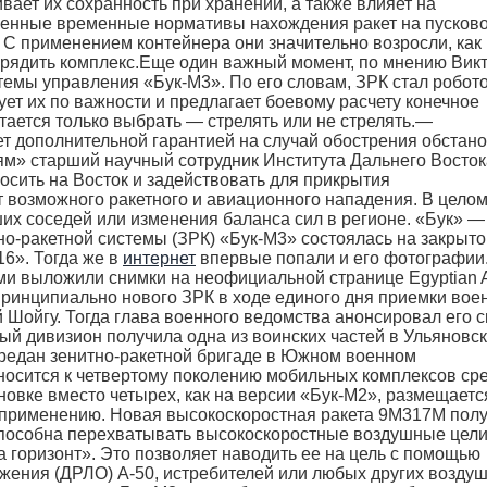
вает их сохранность при хранении, а также влияет на
еленные временные нормативы нахождения ракет на пусково
 С применением контейнера они значительно возросли, как 
зарядить комплекс.Еще один важный момент, по мнению Вик
темы управления «Бук-М3». По его словам, ЗРК стал робот
т их по важности и предлагает боевому расчету конечное
ается только выбрать — стрелять или не стрелять.—
т дополнительной гарантией на случай обострения обстано
ям» старший научный сотрудник Института Дальнего Восто
сить на Восток и задействовать для прикрытия
возможного ракетного и авиационного нападения. В целом
ших соседей или изменения баланса сил в регионе. «Бук» —
о-ракетной системы (ЗРК) «Бук-М3» состоялась на закрыт
6». Тогда же в
интернет
впервые попали и его фотографии
ыми выложили снимки на неофициальной странице Egyptian 
принципиально нового ЗРК в ходе единого дня приемки вое
Шойгу. Тогда глава военного ведомства анонсировал его 
вый дивизион получила одна из воинских частей в Ульяновс
ередан зенитно-ракетной бригаде в Южном военном
тносится к четвертому поколению мобильных комплексов ср
новке вместо четырех, как на версии «Бук-М2», размещаетс
у применению. Новая высокоскоростная ракета 9М317М пол
способна перехватывать высокоскоростные воздушные цел
за горизонт». Это позволяет наводить ее на цель с помощью
жения (ДРЛО) А-50, истребителей или любых других возду