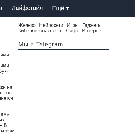
г
Лайфстайл
Ещё ▾
Железо
Нейросети
Игры
Гаджеты
Кибербезопасность
Софт
Интернет
Мы в Telegram
шими
шими
Бук-
вки на
астью
чнется
иям»,
ых
— В
сковом