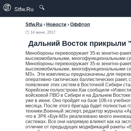
🔍
Stfw.Ru
Stfw.Ru
›
Новости
›
Оффтоп
🕛
14 июня, 2017.
Дальний Восток прикрыли 
Минобороны перевооружает 35-ю зенитно-ракет
высокомобильными, многофункциональными сис
Минобороны перевооружает 35-ю зенитно-ракет
высокомобильными, многофункциональными си
М3». Эти комплексы предназначены для перехв
оперативно-тактических баллистических ракет, 
появление этих систем в Восточной Сибири ста
Корейском полуострове.Как сообщили «Извести
войсковой ПВО в Сибири и на Дальнем Востоке
уже в июне. Оно пройдет на базе 106-го учебно
месяца. После этого бригада будет полностью 
техники.Военный эксперт, редактор журнала «А
что в ЗРК «Бук-М3» реализовано много иннова
системах. Все они напрямую влияют как на экс
отличие от предыдущих модификаций ракеты «Б