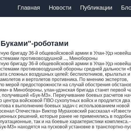
Главная
Новости
Публикации
Бло
"Буками"-роботами
ную бригаду 36-й общевойсковой армии в Улан-Удэ новей
темами противовоздушной ..., Минобороны
ную бригаду 36-й общевойсковой армии в Улан-Удэ новей
стемами противовоздушной обороны средней дальности «
ата сложных воздушных целей: беспилотников, крылатых и
самолетов и вертолетов противника. По мнению экспертов,
ло мерой предосторожности на случай обострения обстано
ям» в Минобороны, улан-удэнская бригада станет первой ч
, получившей «Бук-М3». Переучивание боевых расчетов на
го центра войсковой ПВО сухопутных войск и продлится два
готова к выполнению боевых задач с использованием новой
рсенал Отечества» Виктор Мураховский рассказал «Извест
ционных решений, которые ранее не применялись в подобн
плуатационные, так и на боевые характеристики комплекса.
ук-М3» находятся на пусковой установке в транспортно-пу