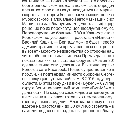
контейнере, — пояснил эксперт. — Это обеспечи
боеготовность комплекса в целом. Есть опред
время, которое они могут находиться на марше.
скорость, с которой боевой расчет может пере
Мураховского, в глобальной автоматизации сис
Машина сама обнаруживает цели, классифицируе
решение по их перехвату. Военнослужащему ост
Перевооружение бригады ПВО в Улан-Удэ стане
Корейском полуострове, — рассказал «Извести
Василий Кашин. — Бригаду можно будет перебро
административных и промышленных центров от 
вызовет какого-то недовольства со стороны на
чисто оборонительная система.Премьера зенитн
показе техники на выставке-форуме «Армия-201
сделала египетская делегация. Египтяне перв
Forces в сети Facebook. Позже существование 
продукции подтвердил министр обороны Сергей 
поставку сухопутным войскам. В 2016 году пер
области. В этом году дивизион «Бук-М3» был п
округе.Зенитно-ракетный комплекс «Бук-М3» о
дальности. На каждой самоходной огневой уста
шесть зенитных ракет, готовых к немедленном
головку самонаведения. Благодаря этому она 
вдогон на расстоянии до 30 км либо стрелять «
самолетов дальнего радиолокационного обнару