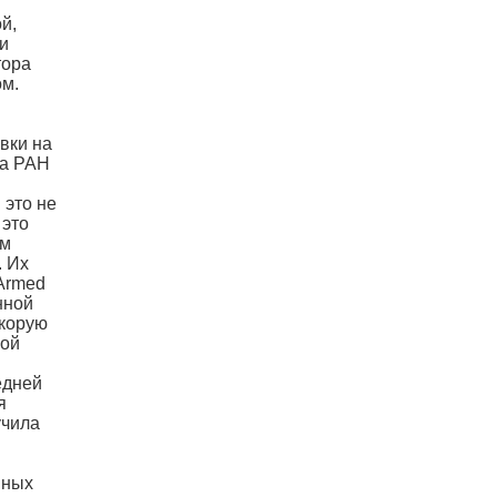
й,
и
тора
ом.
вки на
ка РАН
 это не
 это
ом
. Их
Armed
нной
скорую
кой
едней
я
учила
и
шных