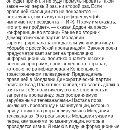
он будет принят, я не буду промульгировать такой
закон — ни первый раз, ни второй раз. Если
правящей коалиции это не понравится —
пожалуйста, пусть идут на референдум (об
импичменте президента — ИФ). Я хочу им сказать,
что это не пройдет», — сказал Додон на пресс-
конференции во вторник.Ранее во вторник
Демократическая партия Молдавии
зарегистрировала законодательную инициативу о
«борьбе с российской пропагандой». Законопроект
предусматривает запрет на трансляцию
информационных, политико-аналитических и
военных программ, произведенных в странах,
которые не ратифицировали Конвенцию о
трансграничном телевидении.Председатель
правящей в Молдавии Демократической партии
олигарх Влад Плахотнюк заявил, что власть должна
взять на себя политическую ответственность и
запретить пропаганду, распространяемую
зарубежными телеканалами.«Настала пора
исключить пропаганду и манипуляции, которые
присутствуют на ретранслируемых в Молдавии
телеканалах. Это реальность: Молдавия уязвима
перед кампаниями по манипуляции, которые
проводятся извне. Я имею в виду информационные