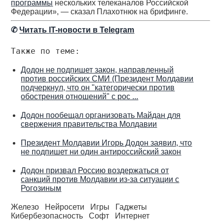
программы
нескольких телеканалов Российской
Федерации», — сказал Плахотнюк на брифинге.
✆
Читать IT-новости в Telegram
Также по теме:
Додон не подпишет закон, направленный
против российских СМИ (Президент Молдавии
подчеркнул, что он "категорически против
обострения отношений" с рос ...
Додон пообещал организовать Майдан для
свержения правительства Молдавии
Президент Молдавии Игорь Додон заявил, что
не подпишет ни один антироссийский закон
Додон призвал Россию воздержаться от
санкций против Молдавии из-за ситуации с
Рогозиным
Железо
Нейросети
Игры
Гаджеты
Кибербезопасность
Софт
Интернет