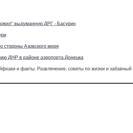
тожил" выдуманную ДРГ - Басурин
ери
о стороны Азовского моря
мию ДНР в районе аэропорта Донецка
айфхаки и факты. Развлечения, советы по жизни и забавный