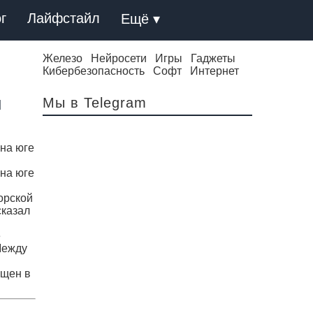
г
Лайфстайл
Ещё ▾
Железо
Нейросети
Игры
Гаджеты
Кибербезопасность
Софт
Интернет
и
Мы в Telegram
на юге
на юге
орской
сказал
е
Между
ещен в