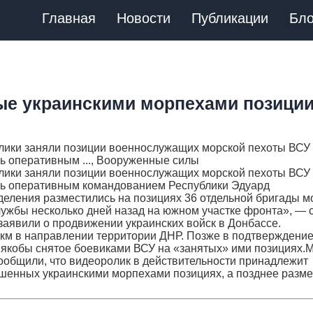
Главная
Новости
Публикации
Бло
е украинскими морпехами позици
ики заняли позиции военнослужащих морской пехоты ВСУ 
ь оперативным ..., Вооруженные силы
ики заняли позиции военнослужащих морской пехоты ВСУ 
ль оперативным командованием Республики Эдуард
зделения разместились на позициях 36 отдельной бригады м
лужбы несколько дней назад на южном участке фронта», — 
аявили о продвижении украинских войск в Донбассе.
 км в направлении территории ДНР. Позже в подтверждени
 якобы снятое боевиками ВСУ на «занятых» ими позициях.
ообщили, что видеоролик в действительности принадлежит
шенных украинскими морпехами позициях, а позднее разм