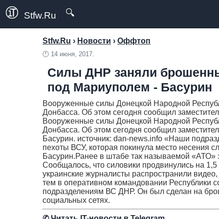
🔍
Stfw.Ru
Stfw.Ru
›
Новости
›
Оффтоп
🕛
14 июня, 2017.
Силы ДНР заняли брошенны
под Мариуполем - Басурин
Вооруженные силы Донецкой Народной Республ
Донбасса. Об этом сегодня сообщил заместител
Вооруженные силы Донецкой Народной Республ
Донбасса. Об этом сегодня сообщил заместите
Басурин. источник: dan-news.info «Наши подра
пехоты ВСУ, которая покинула место несения с
Басурин.Ранее в штабе так называемой «АТО» з
Сообщалось, что силовики продвинулись на 1,5
украинские журналисты распространили видео,
тем в оперативном командовании Республики с
подразделениям ВС ДНР. Он был сделан на бро
социальных сетях.
✆
Читать IT-новости в Telegram