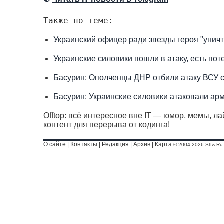
Также по теме:
Украинский офицер ради звезды героя "унич
Украинские силовики пошли в атаку, есть пот
Басурин: Ополченцы ДНР отбили атаку ВСУ с
Басурин: Украинские силовики атаковали ар
Offtop: всё интересное вне IT — юмор, мемы, л
контент для перерыва от кодинга!
О сайте
|
Контакты
|
Редакция
|
Архив
|
Карта
© 2004-2026 Stfw.Ru