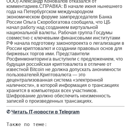
ООО) Александр Коновалов отказался от
комментариев.СПРАВКА: В начале июня нынешнего
года на Петербургском международном
экономическом форуме зампредседателя Банка
России Ольга Скоробогатова сообщила, что ЦБ
начал работу над созданием виртуальной
национальной валюты. Рабочая группа Госдумы
совместно с ключевыми финансовыми институтами
РФ начала подготовку законопроекта о легализации в
России криптовалют и создании правовых основ для
биржевых торгов ими. Представители
Росфинмониторинга выступили с предложением, что
будущая российская криптовалюта в отличие от
известной Bitcoin не должна допускать анонимности
пользователей.Криптовалюта — это
децентрализованная система «электронной
наличности», в которой информация о трансакциях
хранится в компьютерах всех участников.
Шифрование должно обеспечить неизменность
записей о произведенных трансакциях.
✆
Читать IT-новости в Telegram
Также по теме: