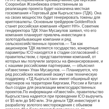
Сооронбая Жээнбекова ответственным за
реализацию проекта будет назначена местная
госкомпания «Торговый дом Кыргызстан» (ТДК). Она
на своих мощностях будет генерировать токены для
криптовалюты. Основным трейдером GoldenRock
станет российская компания «Крипт НН». Советник
гендиректора ТДК Улан Мусакулов заявил, что его
компания планирует привлечь инвестиции в
золотодобывающие компании и ряд
сельскохозяйственных проектов.— Так как
акционером ТДК является государство, конкретные
параметры ICO находятся в стадии согласований с
правительством, с представителями компаний, от
которых мы получили запросы на финансирование, и
с нашими российскими партнерами, — объяснил
«Известиям» Улан Мусакулов. — Планируется, что
ряд российских компаний окажут нам техническую
поддержку. «ТД Кыргызстан» имеет обширный круг
партнеров на территории Киргизии, России и Китая и
был создан для реализации межгосударственных
проектов.По информации «Известий», правительство
Кыргызстана надеется при проведении ICO выручить
от $5 млн до $40 млн. Эти деньги ТДК инвестирует в
разработку золотого месторождения с объемом