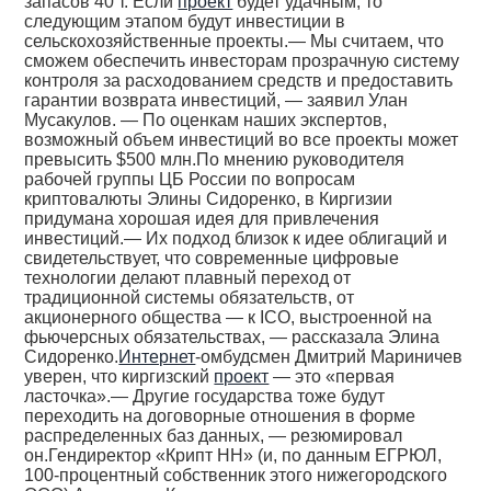
запасов 40 т. Если
проект
будет удачным, то
следующим этапом будут инвестиции в
сельскохозяйственные проекты.— Мы считаем, что
сможем обеспечить инвесторам прозрачную систему
контроля за расходованием средств и предоставить
гарантии возврата инвестиций, — заявил Улан
Мусакулов. — По оценкам наших экспертов,
возможный объем инвестиций во все проекты может
превысить $500 млн.По мнению руководителя
рабочей группы ЦБ России по вопросам
криптовалюты Элины Сидоренко, в Киргизии
придумана хорошая идея для привлечения
инвестиций.— Их подход близок к идее облигаций и
свидетельствует, что современные цифровые
технологии делают плавный переход от
традиционной системы обязательств, от
акционерного общества — к ICO, выстроенной на
фьючерсных обязательствах, — рассказала Элина
Сидоренко.
Интернет
-омбудсмен Дмитрий Мариничев
уверен, что киргизский
проект
— это «первая
ласточка».— Другие государства тоже будут
переходить на договорные отношения в форме
распределенных баз данных, — резюмировал
он.Гендиректор «Крипт НН» (и, по данным ЕГРЮЛ,
100-процентный собственник этого нижегородского