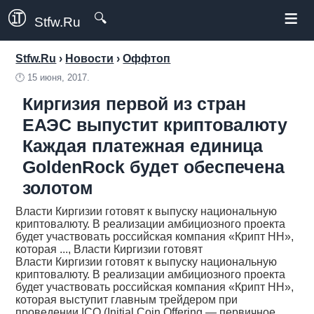
≡
🔍
Stfw.Ru
Stfw.Ru
›
Новости
›
Оффтоп
🕛
15 июня, 2017.
Киргизия первой из стран
ЕАЭС выпустит криптовалюту
Каждая платежная единица
GoldenRock будет обеспечена
золотом
Власти Киргизии готовят к выпуску национальную
криптовалюту. В реализации амбициозного проекта
будет участвовать российская компания «Крипт НН»,
которая ..., Власти Киргизии готовят
Власти Киргизии готовят к выпуску национальную
криптовалюту. В реализации амбициозного проекта
будет участвовать российская компания «Крипт НН»,
которая выступит главным трейдером при
проведении ICO (Initial Coin Offering — первичное