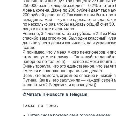
в несяц, то я вытяну? Три процента?? Сколько 
250,000 разных людей заходит — 0.2% от этого
Хрена колена. Даже по 200 рублей даёт так мало
200 рублей денег нет? Так какого вам быть про
вкладов за май — чуть не сдохла от стыда, ка
по несколько раз, чтобы набрать общий счет 50.
лица и их тоже очень мало.
Реально, 3-4 человека из-за рубежа и 2-3 из Рос
спасибо вам огромное. Был один классный чувак
дальше у него деньги кончились, да и украинск
все же.
Я понимаю, что у меня много пенсионеров и пи
этом пишут мне в личку — "пожалуйста давайте
наверное не только я) — не все намеки понятны
Очень тронута, что это единственное, что вы ч
смеется и совершенно правильно делает.
Всем, кто помогал, огромное спасибо и низкий
Путина. Как вы его заслужили — каждой своей м
жаловаться? Радуемся и празднуем ))
✆
Читать IT-новости в Telegram
Также по теме:
Питер снова показал себя городом-героем