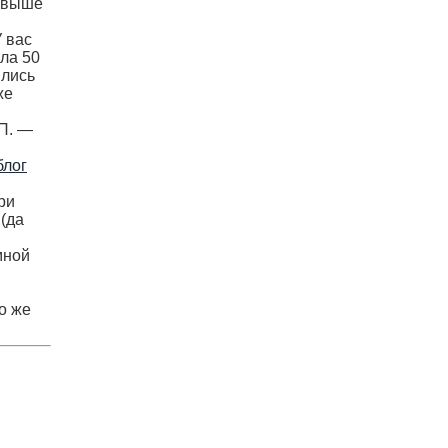
 свыше
У вас
ала 50
ились
же
 П. —
блог
ри
 (да
мной
о же