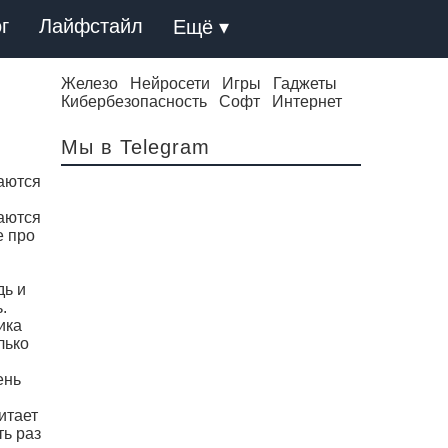
г
Лайфстайл
Ещё ▾
Железо
Нейросети
Игры
Гаджеты
Кибербезопасность
Софт
Интернет
Мы в Telegram
аются
аются
е про
дь и
.
ика
лько
ень
итает
ть раз