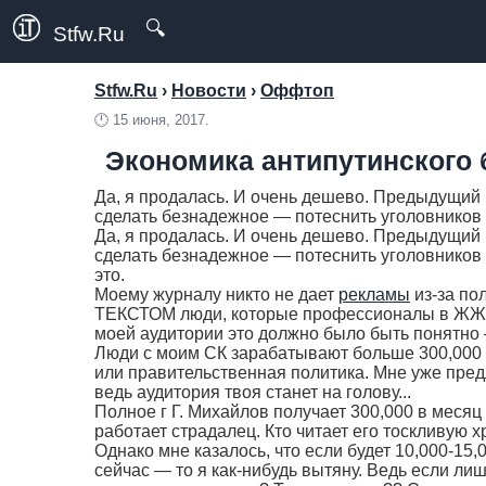
🔍
Stfw.Ru
Stfw.Ru
›
Новости
›
Оффтоп
🕛
15 июня, 2017.
Экономика антипутинского 
Да, я продалась. И очень дешево. Предыдущий
сделать безнадежное — потеснить уголовников Е
Да, я продалась. И очень дешево. Предыдущий
сделать безнадежное — потеснить уголовников 
это.
Моему журналу никто не дает
рекламы
из-за п
ТЕКСТОМ люди, которые профессионалы в ЖЖ
моей аудитории это должно было быть понятно —
Люди с моим СК зарабатывают больше 300,000 в
или правительственная политика. Мне уже пред
ведь аудитория твоя станет на голову...
Полное г Г. Михайлов получает 300,000 в месяц 
работает страдалец. Кто читает его тоскливую х
Однако мне казалось, что если будет 10,000-15,
сейчас — то я как-нибудь вытяну. Ведь если ли