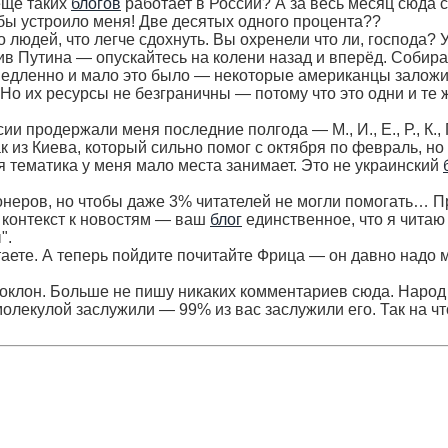
еще таких
блогов
работает в России? А за весь месяц сюда
 бы устроило меня! Две десятых одного процента??
 людей, что легче сдохнуть. Вы охренели что ли, господа? 
тив Путина — опускайтесь на колени назад и вперёд. Собир
к медленно и мало это было — некоторые американцы залож
 Но их ресурсы не безграничны — потому что это одни и те 
сии продержали меня последние полгода — М., И., Е., Р., К.,
 из Киева, который сильно помог с октября по февраль, но
ая тематика у меня мало места занимает. Это не украинский
онеров, но чтобы даже 3% читателей не могли помогать… П
 контекст к новостям — ваш
блог
единственное, что я читаю
".
итаете. А теперь пойдите почитайте Фрица — он давно надо 
 поклон. Больше не пишу никаких комментариев сюда. Народ
олекулой заслужили — 99% из вас заслужили его. Так на чт