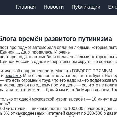
Главная
Новости
Публикации
Бло
блога времён развитого путинизма
 пост про поджог автомобиля оплачен людьми, которые пыт
диной ..., Да, я продалась. И очень
 пост про поджог автомобиля оплачен людьми, которые пыт
Единой России в одном избирательном округе. Но сейчас н
олитической направленности. Мне это ГОВОРЯТ ПРЯМЫМ
 и
рекламе
. Мне было понятно заранее, что так будет. Но ве
 что есть огромный труд, что это надо как-то поддерживать
 месяц, делая по одному посту в день — если это не полит
лагали те, кто может — Давай мы из тебя Миро сделаем. То
только от одной московской мэрии за своё г — 10 минут в д
рень?
000 читателей — пиковые посты по 100,000 человек в день ч
шь 3% от каждодневных читателей сможет по 200-500 р дава