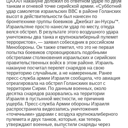
ЦАХАЛ накануне доложил об ответном ударе по двум
танкам и огневой точке сирийской армии. «Субботний
удар самолетов израильских ВВС в районе Голанских
высот в действительности был нанесен по
бронетехнике группы боевиков „Джебхат ан-Нусры“*.
Израильтяне просто нанесли удар по месту, откуда
велся обстрел. В результате этого воздушного удара
уничтожены два танка и крупнокалиберный пулемет
террористов», — заявил собеседник в российском
Минобороны. Он также отметил, что это не первая
попытка боевиков спровоцировать подобными
обстрелами столкновения израильских и сирийских
правительственных войск в этом районе. Израиль
накануне посчитал перелет снарядов на свою
территорию случайным, а не намеренным. Ранее
пресс-служба армии Израиля сообщила, что авиация
отреагировала на обстрел Голанскиих высот с
территории Сирии. По данным военных, около
десятка снарядов разорвались на территории
Израиля в пустынной местности, не причинив
ущерба. Пресс-служба Армии обороны Израиля
распространила видеозапись уничтожения
«точечными» ударами с воздуха крупнокалиберного
пулемета и двух танков, которые, как теперь
утверждают военные, выпустили снаряды через