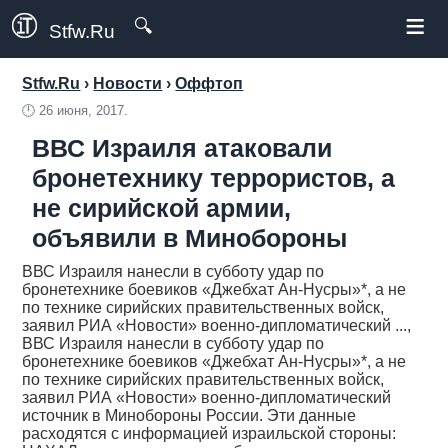
≡
🔍
Stfw.Ru
Stfw.Ru
›
Новости
›
Оффтоп
🕛
26 июня, 2017.
ВВС Израиля атаковали
бронетехнику террористов, а
не сирийской армии,
объявили в Минобороны
ВВС Израиля нанесли в субботу удар по
бронетехнике боевиков «Джебхат Ан-Нусры»*, а не
по технике сирийских правительственных войск,
заявил РИА «Новости» военно-дипломатический ...,
ВВС Израиля нанесли в субботу удар по
бронетехнике боевиков «Джебхат Ан-Нусры»*, а не
по технике сирийских правительственных войск,
заявил РИА «Новости» военно-дипломатический
источник в Минобороны России. Эти данные
расходятся с информацией израильской стороны: