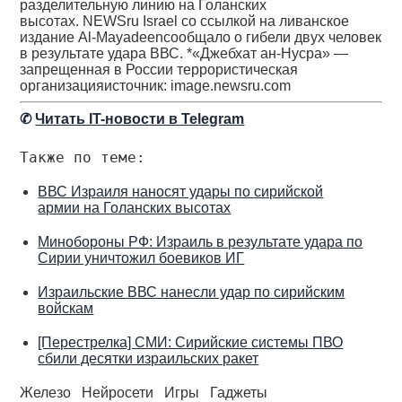
разделительную линию на Голанских
высотах. NEWSru Israel со ссылкой на ливанское
издание Al-Mayadeenсообщало о гибели двух человек
в результате удара ВВС. *«Джебхат ан-Нусра» —
запрещенная в России террористическая
организацияисточник: image.newsru.com
✆
Читать IT-новости в Telegram
Также по теме:
ВВС Израиля наносят удары по сирийской
армии на Голанских высотах
Минобороны РФ: Израиль в результате удара по
Сирии уничтожил боевиков ИГ
Израильские ВВС нанесли удар по сирийским
войскам
[Перестрелка] СМИ: Сирийские системы ПВО
сбили десятки израильских ракет
Железо
Нейросети
Игры
Гаджеты