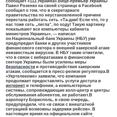
сообщает «112.Украина».Вице-премьер Украины
Павел Розенко на своей странице в Facebook
сообщил о том, что в секретариате
правительства по неустановленной причине
перестала работать сеть. «Та-дам! Если что, то у
нас тоже сеть „легла“, по ходу! Такую картинку
показывают все компьютеры кабинета
министров Украины», — написал
он.Национальный банк Украины (НБУ) уже
предупредил банки и других участников
финансового сектора о внешней хакерской атаке
неизвестным вирусом. В НБУ также отметили,
что в связи с кибератаками в финансовом
секторе Украины были усилены меры
безопасности
и противодействия хакерским
атакам, сообщается в пресс-релизе регулятора.В
«Укртелекоме» заявили, что компания
продолжает предоставлять услуги доступа в
интернет
и телефонии, а компьютерные
системы, сопровождающие колл-центр и центры
обслуживания абонентов, не работают.В
аэропорту Борисполь, в свою очередь,
предупредили, что «в связи с внештатной
ситуацией возможны задержки рейсов». В
настоящее время на официальном сайте