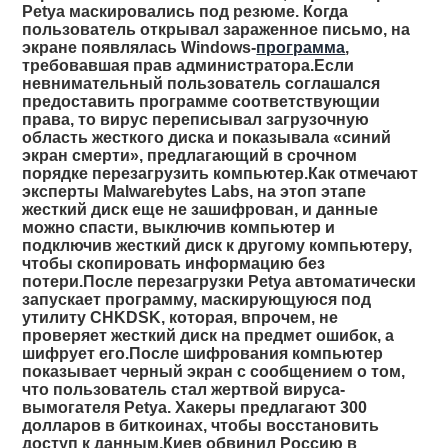
Petya маскировались под резюме. Когда
пользователь открывал зараженное письмо, на
экране появлялась Windows-
программа
,
требовавшая прав администратора.Если
невнимательный пользователь соглашался
предоставить программе соответствующии
права, то вирус переписывал загрузочную
область жесткого диска и показывала «синий
экран смерти», предлагающий в срочном
порядке перезагрузить компьютер.Как отмечают
эксперты Malwarebytes Labs, на этоп этапе
жесткий диск еще не зашифрован, и данные
можно спасти, выключив компьютер и
подключив жесткий диск к другому компьютеру,
чтобы скопировать информацию без
потери.После перезагрузки Petya автоматически
запускает программу, маскирующуюся под
утилиту CHKDSK, которая, впрочем, не
проверяет жесткий диск на предмет ошибок, а
шифрует его.После шифрования компьютер
показывает черный экран с сообщением о том,
что пользователь стал жертвой вируса-
вымогателя Petya. Хакеры предлагают 300
долларов в биткоинах, чтобы восстановить
доступ к данным.Киев обвинил Россию в