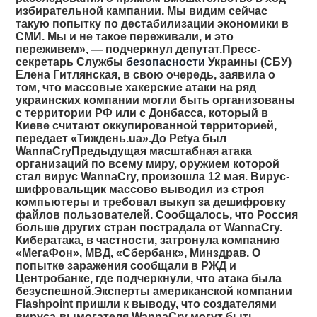
избирательной кампании. Мы видим сейчас
такую попытку по дестабилизации экономики в
СМИ. Мы и не такое переживали, и это
переживем», — подчеркнул депутат.Пресс-
секретарь Службы
безопасности
Украины (СБУ)
Елена Гитлянская, в свою очередь, заявила о
том, что массовые хакерские атаки на ряд
украинских компании могли быть организованы
с территории РФ или с Донбасса, который в
Киеве считают оккупированной территорией,
передает «Тиждень.ua».До Petya был
WannaCryПредыдущая масштабная атака
организаций по всему миру, оружием которой
стал вирус WannaCry, произошла 12 мая. Вирус-
шифровальщик массово выводил из строя
компьютеры и требовал выкуп за дешифровку
файлов пользователей. Сообщалось, что Россия
больше других стран пострадала от WannaCry.
Кибератака, в частности, затронула компанию
«МегаФон», МВД, «Сбербанк», Минздрав. О
попытке заражения сообщали в РЖД и
Центробанке, где подчеркнули, что атака была
безуспешной.Эксперты американской компании
Flashpoint пришли к выводу, что создателями
вируса-вымогателя WannaСry могут быть