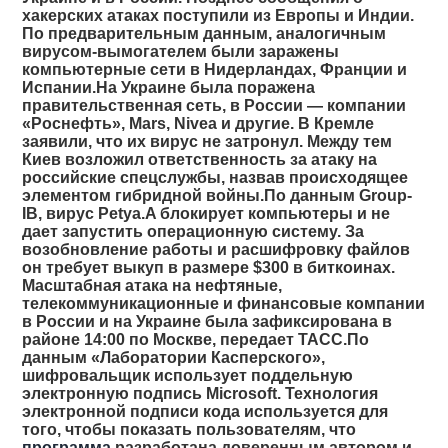
хакерских атаках поступили из Европы и Индии.
По предварительным данным, аналогичным
вирусом-вымогателем были заражены
компьютерные сети в Нидерландах, Франции и
Испании.На Украине была поражена
правительственная сеть, в России — компании
«Роснефть», Mars, Nivea и другие. В Кремле
заявили, что их вирус не затронул. Между тем
Киев возложил ответственность за атаку на
российские спецслужбы, назвав происходящее
элементом гибридной войны.По данным Group-
IB, вирус Petya.A блокирует компьютеры и не
дает запустить операционную систему. За
возобновление работы и расшифровку файлов
он требует выкуп в размере $300 в биткоинах.
Масштабная атака на нефтяные,
телекоммуникационные и финансовые компании
в России и на Украине была зафиксирована в
районе 14:00 по Москве, передает ТАСС.По
данным «Лаборатории Касперского»,
шифровальщик использует поддельную
электронную подпись Microsoft. Технология
электронной подписи кода используется для
того, чтобы показать пользователям, что
программа
разработана доверенным автором и