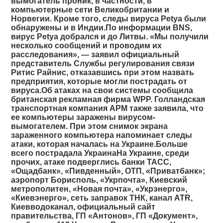
вымогатель проник, в частности, в
компьютерные сети Великобритании и
Норвегии. Кроме того, следы вируса Petya были
обнаружены и в Индии.По информации BNS,
вирус Petya добрался и до Литвы. «Мы получили
несколько сообщений и проводим их
расследования», — заявил официальный
представитель Службы регулирования связи
Ритис Райнис, отказавшись при этом назвать
предприятия, которые могли пострадать от
вируса.Об атаках на свои системы сообщила
британская рекламная фирма WPP. Голландская
транспортная компания APM также заявила, что
ее компьютеры заражены вирусом-
вымогателем. При этом снимок экрана
зараженного компьютера напоминает следы
атаки, которая началась на Украине.Больше
всего пострадала УкраинаНа Украине, среди
прочих, атаке подверглись банки ТАСС,
«Ощадбанк», «Пивденный», ОТП, «Приватбанк»;
аэропорт Борисполь, «Укрпочта», Киевский
метрополитен, «Новая почта», «Укрэнерго»,
«Киевэнерго», сеть заправок ТНК, канал ATR,
Киевводоканал, официальный сайт
правительства, ГП «Антонов», ГП «Документ»,