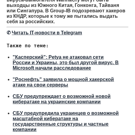
выходцы из Южного Китая, Гонконга, Тайваня
или Сингапура. В Group-IB подозревают хакеров
из КНДР, которые к тому же пытались выдать
себя за российских.
✆
Читать IT-новости в Telegram
Также по теме:
"Касперский": Petya не атаковал сети
России и Украины, это был другой вирус. В
Microsoft начали расследование
"Роснефть" заявила о мощной хакерской
атаке на свои серверы
СБУ предупреждает о возможной новой
кибератаке на украинские компании
СБУ предупредила украинцев о возможной
масштабной кибератаке на
государственные структуры и частные
компании