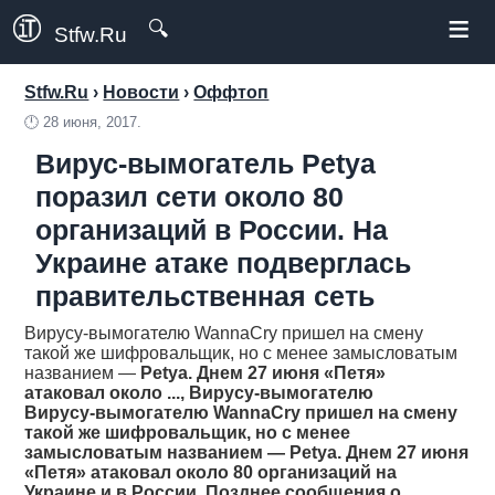
≡
🔍
Stfw.Ru
Stfw.Ru
›
Новости
›
Оффтоп
🕛
28 июня, 2017.
Вирус-вымогатель Petya
поразил сети около 80
организаций в России. На
Украине атаке подверглась
правительственная сеть
Вирусу-вымогателю WannaCry пришел на смену
такой же шифровальщик, но с менее замысловатым
названием —
Petya
. Днем 27 июня «Петя»
атаковал около ..., Вирусу-вымогателю
Вирусу-вымогателю WannaCry пришел на смену
такой же шифровальщик, но с менее
замысловатым названием —
Petya
. Днем 27 июня
«Петя» атаковал около 80 организаций на
Украине и в России. Позднее сообщения о