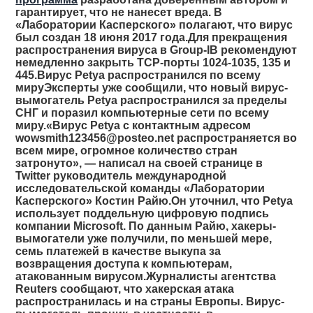
гарантирует, что не нанесет вреда. В
«Лаборатории Касперского» полагают, что вирус
был создан 18 июня 2017 года.Для прекращения
распространения вируса в Group-IB рекомендуют
немедленно закрыть TCP-порты 1024-1035, 135 и
445.Вирус Petya распространился по всему
мируЭксперты уже сообщили, что новый вирус-
вымогатель Petya распространился за пределы
СНГ и поразил компьютерные сети по всему
миру.«Вирус Petya с контактным адресом
wowsmith123456@posteo.net распространяется во
всем мире, огромное количество стран
затронуто», — написал на своей странице в
Twitter руководитель международной
исследовательской команды «Лаборатории
Касперского» Костин Райю.Он уточнил, что Petya
использует поддельную цифровую подпись
компании Microsoft. По данным Райю, хакеры-
вымогатели уже получили, по меньшей мере,
семь платежей в качестве выкупа за
возвращения доступа к компьютерам,
атакованным вирусом.Журналисты агентства
Reuters сообщают, что хакерская атака
распространилась и на страны Европы. Вирус-