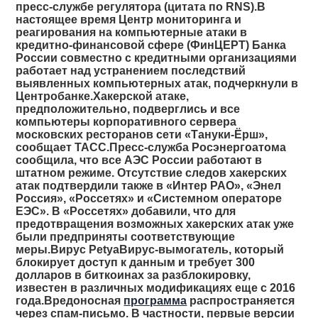
пресс-службе регулятора (цитата по RNS).В
настоящее время Центр мониторинга и
реагирования на компьютерные атаки в
кредитно-финансовой сфере (ФинЦЕРТ) Банка
России совместно с кредитными организациями
работает над устранением последствий
выявленных компьютерных атак, подчеркнули в
Центробанке.Хакерской атаке,
предположительно, подверглись и все
компьютеры корпоративного сервера
московских ресторанов сети «Тануки-Ёрш»,
сообщает ТАСС.Пресс-служба Росэнергоатома
сообщила, что все АЭС России работают в
штатном режиме. Отсутствие следов хакерских
атак подтвердили также в «Интер РАО», «Энел
Россия», «Россетях» и «Системном операторе
ЕЭС». В «Россетях» добавили, что для
предотвращения возможных хакерских атак уже
были предприняты соответствующие
меры.Вирус PetyaВирус-вымогатель, который
блокирует доступ к данным и требует 300
долларов в биткоинах за разблокировку,
известен в различных модификациях еще с 2016
года.Вредоносная
программа
распространяется
через спам-письмо. В частности, первые версии