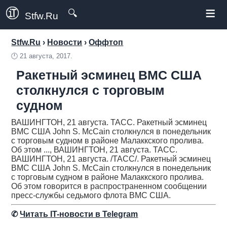
≡
🔍
Stfw.Ru
Stfw.Ru
›
Новости
›
Оффтоп
🕛
21 августа, 2017.
Ракетный эсминец ВМС США
столкнулся с торговым
судном
ВАШИНГТОН, 21 августа. ТАСС. Ракетный эсминец
ВМС США John S. McCain столкнулся в понедельник
с торговым судном в районе Малаккского пролива.
Об этом ..., ВАШИНГТОН, 21 августа. ТАСС.
ВАШИНГТОН, 21 августа. /ТАСС/. Ракетный эсминец
ВМС США John S. McCain столкнулся в понедельник
с торговым судном в районе Малаккского пролива.
Об этом говорится в распространенном сообщении
пресс-службы седьмого флота ВМС США.
✆
Читать IT-новости в Telegram