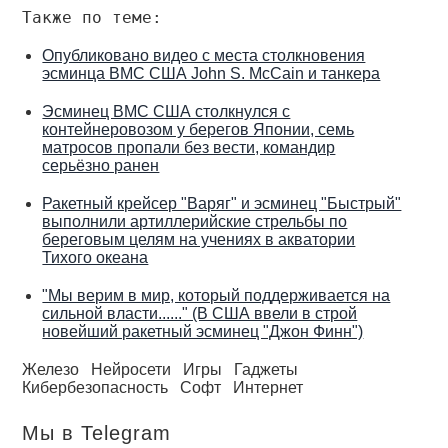
Также по теме:
Опубликовано видео с места столкновения
эсминца ВМС США John S. McCain и танкера
Эсминец ВМС США столкнулся с
контейнеровозом у берегов Японии, семь
матросов пропали без вести, командир
серьёзно ранен
Ракетный крейсер "Варяг" и эсминец "Быстрый"
выполнили артиллерийские стрельбы по
береговым целям на учениях в акватории
Тихого океана
"Мы верим в мир, который поддерживается на
сильной власти......" (В США ввели в строй
новейший ракетный эсминец "Джон Финн")
Железо
Нейросети
Игры
Гаджеты
Кибербезопасность
Софт
Интернет
Мы в Telegram