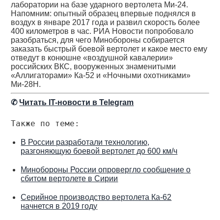
лаборатории на базе ударного вертолета Ми-24.
Напомним: опытный образец впервые поднялся в
воздух в январе 2017 года и развил скорость более
400 километров в час. РИА Новости попробовало
разобраться, для чего Минобороны собирается
заказать быстрый боевой вертолет и какое место ему
отведут в конюшне «воздушной кавалерии»
российских ВКС, вооруженных знаменитыми
«Аллигаторами» Ка-52 и «Ночными охотниками»
Ми-28Н.
✆
Читать IT-новости в Telegram
Также по теме:
В России разработали технологию,
разгоняющую боевой вертолет до 600 км/ч
Минобороны России опровергло сообщение о
сбитом вертолете в Сирии
Серийное производство вертолета Ка-62
начнется в 2019 году