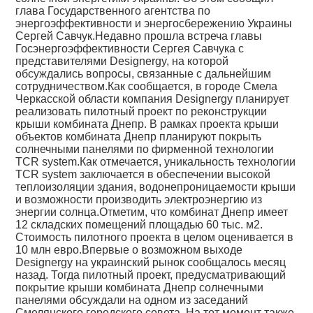
глава Государственного агентства по
энергоэффективности и энергосбережению Украины
Сергей Савчук.Недавно прошла встреча главы
Госэнергоэффективности Сергея Савчука с
представителями Designergy, на которой
обсуждались вопросы, связанные с дальнейшим
сотрудничеством.Как сообщается, в городе Смела
Черкасской области компания Designergy планирует
реализовать пилотный проект по реконструкции
крыши комбината Днепр. В рамках проекта крыши
объектов комбината Днепр планируют покрыть
солнечными панелями по фирменной технологии
TCR system.Как отмечается, уникальность технологии
TCR system заключается в обеспечении высокой
теплоизоляции здания, водонепроницаемости крыши
и возможности производить электроэнергию из
энергии солнца.Отметим, что комбинат Днепр имеет
12 складских помещений площадью 60 тыс. м2.
Стоимость пилотного проекта в целом оценивается в
10 млн евро.Впервые о возможном выходе
Designergy на украинский рынок сообщалось месяц
назад. Тогда пилотный проект, предусматривающий
покрытие крыши комбината Днепр солнечными
панелями обсуждали на одном из заседаний
Смелянского городского совета. На тот момент также