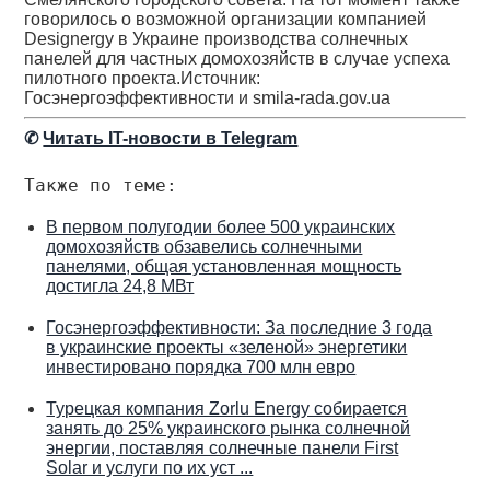
говорилось о возможной организации компанией
Designergy в Украине производства солнечных
панелей для частных домохозяйств в случае успеха
пилотного проекта.Источник:
Госэнергоэффективности и smila-rada.gov.ua
✆
Читать IT-новости в Telegram
Также по теме:
В первом полугодии более 500 украинских
домохозяйств обзавелись солнечными
панелями, общая установленная мощность
достигла 24,8 МВт
Госэнергоэффективности: За последние 3 года
в украинские проекты «зеленой» энергетики
инвестировано порядка 700 млн евро
Турецкая компания Zorlu Energy собирается
занять до 25% украинского рынка солнечной
энергии, поставляя солнечные панели First
Solar и услуги по их уст ...