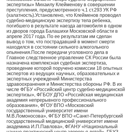
экспертизы» Михаилу Клейменову в совершении
преступления, предусмотренного ч.1 ст.293 УК РФ
(халатность).Установлено, что Клейменов проводил
судебно-медицинскую экспертизу тела ребенка,
погибшего в результате наезда автомобиля в одном
из дворов города Балашихи Московской области в
апреле 2017 года. По ее результатам им сделан
вывод о том, что пострадавший в момент смерти
находился в состоянии сильного алкогольного
опьянения.После передачи уголовного дела в
Главное следственное управление СК России была
назначена комплексная судебная экспертиза,
проведение которой поручено комиссии 18 опытных
экспертов из ведущих научных, образовательных и
экспертных учреждений Министерства
здравоохранения и Министерства обороны РФ. В их
числе ФГБУ «Российский центр судебно-медицинской
экспертизы», ФГБОУ ДПО «Российская медицинская
академия непрерывного профессионального
образования», ФГОУ ВПО «Московский
государственный университет имени
М.В.Ломоносова», ФГБУ ВПО «Санкт-Петербургский
государственный медицинский университет имени
академика И.П.Павлова», ФГАНУ «Национальный
научно-практический центр здоровья детей», ГБУЗ