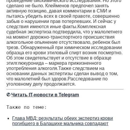
проведение биохимического исследования. Но этого
сделано не было. Клейменов предпочел занять
активную позицию, давая комментарии в СМИ и
пытаясь убедить всех в своей правоте, совершенно
забыв о нарушении прав потерпевших. И сейчас у
следствия имеются иные факты.Комплексная
судебная экспертиза подтвердила, что у малолетнего
на момент дорожно-транспортного происшествия
алкогольное опьянение отсутствовало, ребенок был
трезв. Обнаруженный при химическом исследовании
образца его крови этиловый спирт возник посмертно.
Об этом свидетельствует и отсутствие в образце
этилглюкуронида – маркера прижизненного
употребления алкоголя.Также следствием на
основании данных экспертизы сделан вывод о том,
что малолетний был здоров.Расследование по
уголовному делу продолжается.
✆
Читать IT-новости в Telegram
Также по теме:
Глава МВД: результаты обеих экспертиз крови
погибшего в Балашихе мальчика совпадают