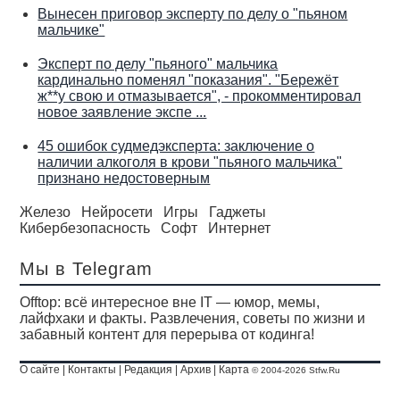
Вынесен приговор эксперту по делу о "пьяном
мальчике"
Эксперт по делу "пьяного" мальчика
кардинально поменял "показания". "Бережёт
ж**у свою и отмазывается", - прокомментировал
новое заявление экспе ...
45 ошибок судмедэксперта: заключение о
наличии алкоголя в крови "пьяного мальчика"
признано недостоверным
Железо
Нейросети
Игры
Гаджеты
Кибербезопасность
Софт
Интернет
Мы в Telegram
Offtop: всё интересное вне IT — юмор, мемы,
лайфхаки и факты. Развлечения, советы по жизни и
забавный контент для перерыва от кодинга!
О сайте
|
Контакты
|
Редакция
|
Архив
|
Карта
© 2004-2026 Stfw.Ru