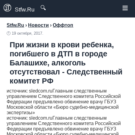
≡
🔍
Stfw.Ru
Stfw.Ru
›
Новости
›
Оффтоп
🕛
19 октября, 2017.
При жизни в крови ребенка,
погибшего в ДТП в городе
Балашихе, алкоголь
отсутствовал - Следственный
комитет РФ
источник: sledcom.ruГлавным следственным
управлением Следственного комитета Российской
Федерации предъявлено обвинение врачу ГБУЗ
Московской области «Бюро судебно-медицинской
экспертизы»
источник: sledcom.ruГлавным следственным
управлением Следственного комитета Российской
Федерации предъявлено обвинение врачу ГБУЗ
Московской области «Бюро судебно-медицинской