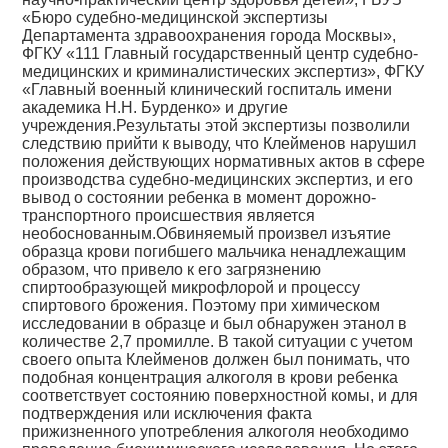
«Бюро судебно-медицинской экспертизы
Департамента здравоохранения города Москвы»,
ФГКУ «111 Главный государственный центр судебно-
медицинских и криминалистических экспертиз», ФГКУ
«Главный военный клинический госпиталь имени
академика Н.Н. Бурденко» и другие
учреждения.Результаты этой экспертизы позволили
следствию прийти к выводу, что Клейменов нарушил
положения действующих нормативных актов в сфере
производства судебно-медицинских экспертиз, и его
вывод о состоянии ребенка в момент дорожно-
транспортного происшествия является
необоснованным.Обвиняемый произвел изъятие
образца крови погибшего мальчика ненадлежащим
образом, что привело к его загрязнению
спиртообразующей микрофлорой и процессу
спиртового брожения. Поэтому при химическом
исследовании в образце и был обнаружен этанол в
количестве 2,7 промилле. В такой ситуации с учетом
своего опыта Клейменов должен был понимать, что
подобная концентрация алкоголя в крови ребенка
соответствует состоянию поверхностной комы, и для
подтверждения или исключения факта
прижизненного употребления алкоголя необходимо