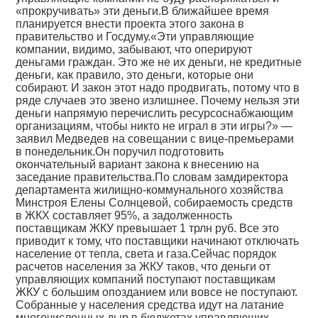
«прокручивать» эти деньги.В ближайшее время
планируется внести проекта этого закона в
правительство и Госдуму.«Эти управляющие
компании, видимо, забывают, что оперируют
деньгами граждан. Это же не их деньги, не кредитные
деньги, как правило, это деньги, которые они
собирают. И закон этот надо продвигать, потому что в
ряде случаев это звено излишнее. Почему нельзя эти
деньги напрямую перечислить ресурсоснабжающим
организациям, чтобы никто не играл в эти игры?» —
заявил Медведев на совещании с вице-премьерами
в понедельник.Он поручил подготовить
окончательный вариант закона к внесению на
заседание правительства.По словам замдиректора
департамента жилищно-коммунального хозяйства
Минстроя Елены Солнцевой, собираемость средств
в ЖКХ составляет 95%, а задолженность
поставщикам ЖКУ превышает 1 трлн руб. Все это
приводит к тому, что поставщики начинают отключать
население от тепла, света и газа.Сейчас порядок
расчетов населения за ЖКУ таков, что деньги от
управляющих компаний поступают поставщикам
ЖКУ с большим опозданием или вовсе не поступают.
Собранные у населения средства идут на латание
многочисленных дыр в бюджетах управляющих