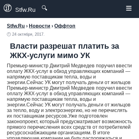
≡
🔍
Stfw.Ru
Stfw.Ru
›
Новости
›
Оффтоп
🕛
24 октября, 2017.
Власти разрешат платить за
ЖКХ-услуги мимо УК
Премьер-министр Дмитрий Медведев поручил ввести
оплату ЖКХ-услуг в обход управляющих компаний —
напрямую поставщикам тепла, воды и
энергии.Сейчас УК могут получать деньги от жильцов
Премьер-министр Дмитрий Медведев поручил ввести
оплату ЖКХ-услуг в обход управляющих компаний —
напрямую поставщикам тепла, воды и
энергии.Сейчас УК могут получать деньги от жильцов
за тепло, воду и электроэнергию, но не перечислять
их поставщикам ресурсов.Уже подготовлен
законопроект, который предусматривает возможность
прямого перечисления всех средств от потребителей
ресурсоснабжающим организациям. В итоге
управляющие компании не буду распоряжаться и