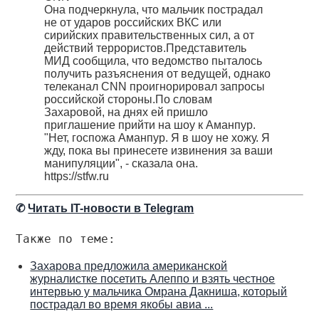
Она подчеркнула, что мальчик пострадал
не от ударов российских ВКС или
сирийских правительственных сил, а от
действий террористов.Представитель
МИД сообщила, что ведомство пыталось
получить разъяснения от ведущей, однако
телеканал CNN проигнорировал запросы
российской стороны.По словам
Захаровой, на днях ей пришло
приглашение прийти на шоу к Аманпур.
"Нет, госпожа Аманпур. Я в шоу не хожу. Я
жду, пока вы принесете извинения за ваши
манипуляции", - сказала она.
https://stfw.ru
✆
Читать IT-новости в Telegram
Также по теме:
Захарова предложила американской
журналистке посетить Алеппо и взять честное
интервью у мальчика Омрана Дакниша, который
пострадал во время якобы авиа ...