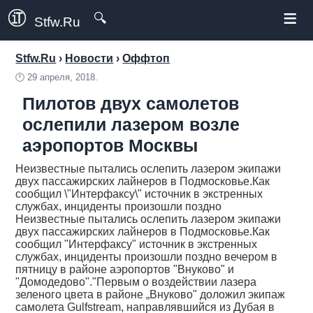
≡
🔍
Stfw.Ru
Stfw.Ru
›
Новости
›
Оффтоп
🕛
29 апреля, 2018.
Пилотов двух самолетов
ослепили лазером возле
аэропортов Москвы
Неизвестные пытались ослепить лазером экипажи
двух пассажирских лайнеров в Подмосковье.Как
сообщил \"Интерфаксу\" источник в экстренных
службах, инциденты произошли поздно
Неизвестные пытались ослепить лазером экипажи
двух пассажирских лайнеров в Подмосковье.Как
сообщил "Интерфаксу" источник в экстренных
службах, инциденты произошли поздно вечером в
пятницу в районе аэропортов "Внуково" и
"Домодедово"."Первым о воздействии лазера
зеленого цвета в районе „Внуково" доложил экипаж
самолета Gulfstream, направлявшийся из Дубая в