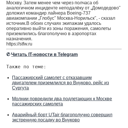
Москву. Затем менее чем через полчаса об
аналогичном инциденте неподалёку от „Домодедово"
доложил командир лайнера Boeing-737
авиакомпании „Глобус" Москва-Норильск", - сказал
источник.В обоих случаях экипажам удалось
оперативно выйти из зоны поражения, самолеты
приземлились благополучно в аэропортах
назначения.
https://stfw.ru
✆
Читать IT-новости в Telegram
Также по теме:
Пассажирский самолет с отказавшим
двигателем приземлился во Внуково. рейс из
Сургута
Молнии повредили два подлетающих к Москве
пассажирских самолета
Аварийный борт UTair благополучно совершил
экстренную посадку во Внуково