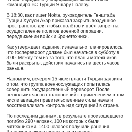
командира ВС Турции Яшару Гюлеру.
В 18:30, как пишет Nokta, руководитель Генштаба
Турции Хулуси Акар приказал закрыть воздушное
пространство для любых полётов и ввёл запрет на
осуществление полетов военной операции,
передвижении войск и бронетехники.
Как утверждает издание, изначально планировалось,
что госпереворот должен был начаться в субботу в
3:00. Между тем из-за того, что планы мятежников
были раскрыты, действия начались на шесть часов
раньше.
Напомним, вечером 15 июля власти Турции заявили
о том, что группа военнослужащих попыталась
совершить государственный переворот. После
нескольких часов столкновений с применением в том
числе авиации правительственные силы начали
восстанавливать контроль над ситуацией в стране.
По последним данным, в результате произошедшего
погибло 290 человек, 100 из которых были
мятежниками. 1400 человек получили ранения.
Задержано около шести тысяч человек,