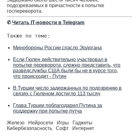
подозреваемых в причастности к попытке
госпереворота.
✆
Читать IT-новости в Telegram
Также по теме:
Минобороны России спасло Эрдогана
Если Гюлен действительно участвовал в
попытке переворота, сложно представить, что
разведслужбы США были бы не в курсе того,
что происходит - Путин
В Турции число задержанных по подозрению в
связях с Гюленом достигло 113 тысяч
Глава Турции поблагодарил Путина за
поддержку при попытке путча
Железо
Нейросети
Игры
Гаджеты
Кибербезопасность
Софт
Интернет