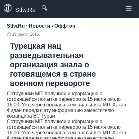
≡
🔍
Stfw.Ru
Stfw.Ru
›
Новости
›
Оффтоп
🕛
19 июля, 2016.
Турецкая нац
разведывательная
организация знала о
готовящемся в стране
военном перевороте
Сотрудники MIT получили информацию о
готовящейся попытке переворота 15 июля около
16:00. Уже через полчаса замначальника MIT Хакан
Фидан передал эту информацию заместителю
командира ВС Турци
Сотрудники MIT получили информацию о
готовящейся попытке переворота 15 июля около
16:00. Уже через полчаса замначальника MIT Хакан
Фидан передал эту информацию заместителю