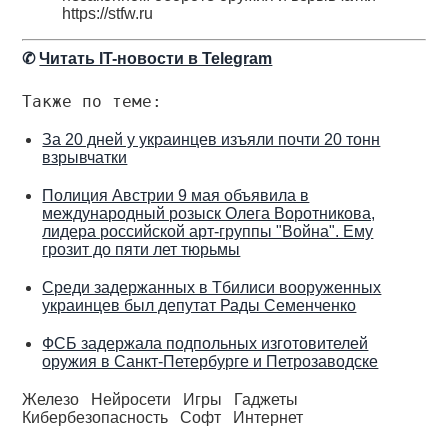
https://stfw.ru
✆
Читать IT-новости в Telegram
Также по теме:
За 20 дней у украинцев изъяли почти 20 тонн
взрывчатки
Полиция Австрии 9 мая объявила в
международный розыск Олега Воротникова,
лидера российской арт-группы "Война". Ему
грозит до пяти лет тюрьмы
Среди задержанных в Тбилиси вооруженных
украинцев был депутат Рады Семенченко
ФСБ задержала подпольных изготовителей
оружия в Санкт-Петербурге и Петрозаводске
Железо
Нейросети
Игры
Гаджеты
Кибербезопасность
Софт
Интернет