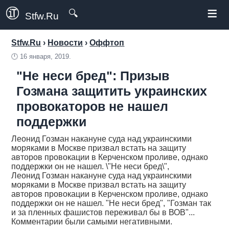
≡
🔍
Stfw.Ru
Stfw.Ru
›
Новости
›
Оффтоп
🕛
16 января, 2019.
"Не неси бред": Призыв
Гозмана защитить украинских
провокаторов не нашел
поддержки
Леонид Гозман накануне суда над украинскими
моряками в Москве призвал встать на защиту
авторов провокации в Керченском проливе, однако
поддержки он не нашел. \"Не неси бред\",
Леонид Гозман накануне суда над украинскими
моряками в Москве призвал встать на защиту
авторов провокации в Керченском проливе, однако
поддержки он не нашел. "Не неси бред", "Гозман так
и за пленных фашистов переживал бы в ВОВ"...
Комментарии были самыми негативными.