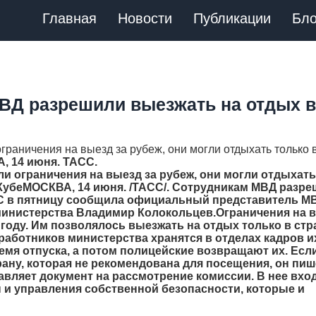
Главная
Новости
Публикации
Бло
ВД разрешили выезжать на отдых в
ограничения на выезд за рубеж, они могли отдыхать только 
, 14 июня. ТАСС.
ели ограничения на выезд за рубеж, они могли отдыхать
Куб
е
МОСКВА, 14 июня. /ТАСС/. Сотрудникам МВД разр
СС в пятницу сообщила официальный представитель М
министерства Владимир Колокольцев.Ограничения на 
 году. Им позволялось выезжать на отдых только в ст
 работников министерства хранятся в отделах кадров и
емя отпуска, а потом полицейские возвращают их. Есл
ану, которая не рекомендована для посещения, он пиш
авляет документ на рассмотрение комиссии. В нее вход
 и управления собственной безопасности, которые и