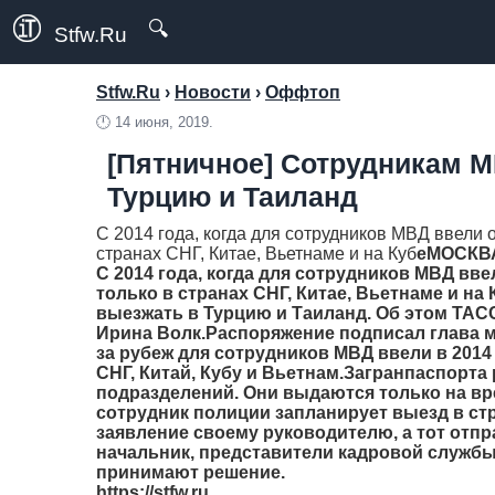
🔍
Stfw.Ru
Stfw.Ru
›
Новости
›
Оффтоп
🕛
14 июня, 2019.
[Пятничное] Сотрудникам М
Турцию и Таиланд
С 2014 года, когда для сотрудников МВД ввели 
странах СНГ, Китае, Вьетнаме и на Куб
е
МОСКВА
С 2014 года, когда для сотрудников МВД вв
только в странах СНГ, Китае, Вьетнаме и на 
выезжать в Турцию и Таиланд. Об этом ТА
Ирина Волк.Распоряжение подписал глава 
за рубеж для сотрудников МВД ввели в 2014
СНГ, Китай, Кубу и Вьетнам.Загранпаспорта
подразделений. Они выдаются только на вр
сотрудник полиции запланирует выезд в стр
заявление своему руководителю, а тот отпр
начальник, представители кадровой службы
принимают решение.
https://stfw.ru