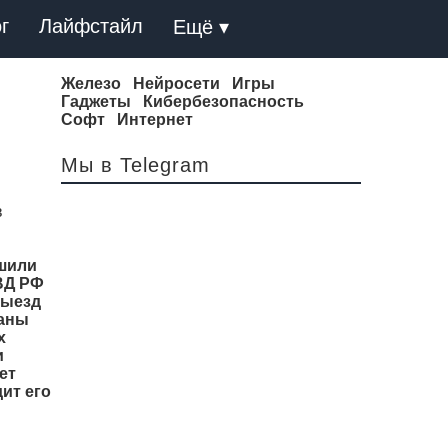
г
Лайфстайл
Ещё ▾
Железо
Нейросети
Игры
Гаджеты
Кибербезопасность
Софт
Интернет
Мы в Telegram
в
ешили
ВД РФ
выезд
раны
х
и
ет
ит его