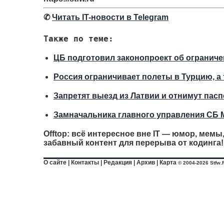
✆
Читать IT-новости в Telegram
Также по теме:
ЦБ подготовил законопроект об ограниче
Россия ограничивает полеты в Турцию, а
Запретят выезд из Латвии и отнимут паспо
Замначальника главного управления СБ 
Offtop: всё интересное вне IT — юмор, мемы
забавный контент для перерыва от кодинга!
О сайте
|
Контакты
|
Редакция
|
Архив
|
Карта
© 2004-2026 Stfw.