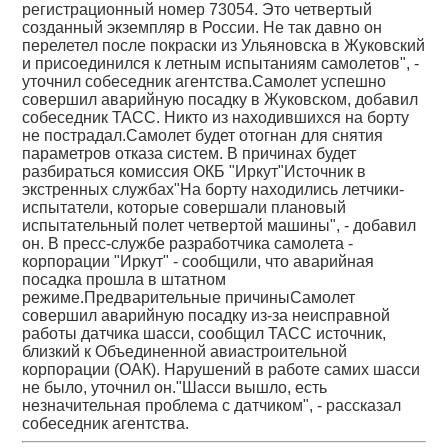
регистрационный номер 73054. Это четвертый
созданный экземпляр в России. Не так давно он
перелетел после покраски из Ульяновска в Жуковский
и присоединился к летным испытаниям самолетов", -
уточнил собеседник агентства.Самолет успешно
совершил аварийную посадку в Жуковском, добавил
собеседник ТАСС. Никто из находившихся на борту
не пострадал.Самолет будет отогнан для снятия
параметров отказа систем. В причинах будет
разбираться комиссия ОКБ "Иркут"Источник в
экстренных службах"На борту находились летчики-
испытатели, которые совершали плановый
испытательный полет четвертой машины", - добавил
он. В пресс-службе разработчика самолета -
корпорации "Иркут" - сообщили, что аварийная
посадка прошла в штатном
режиме.Предварительные причиныСамолет
совершил аварийную посадку из-за неисправной
работы датчика шасси, сообщил ТАСС источник,
близкий к Объединенной авиастроительной
корпорации (ОАК). Нарушений в работе самих шасси
не было, уточнил он."Шасси вышло, есть
незначительная проблема с датчиком", - рассказал
собеседник агентства.