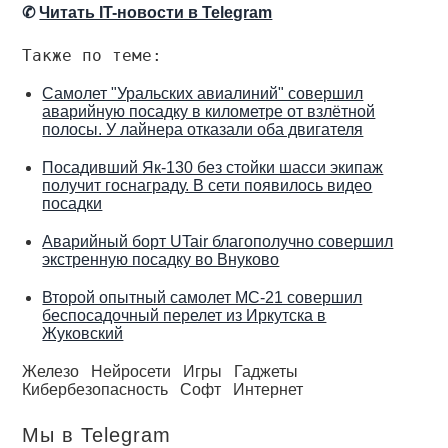
✆
Читать IT-новости в Telegram
Также по теме:
Самолет "Уральских авиалиний" совершил
аварийную посадку в километре от взлётной
полосы. У лайнера отказали оба двигателя
Посадивший Як-130 без стойки шасси экипаж
получит госнаграду. В сети появилось видео
посадки
Аварийный борт UTair благополучно совершил
экстренную посадку во Внуково
Второй опытный самолет МС-21 совершил
беспосадочный перелет из Иркутска в
Жуковский
Железо
Нейросети
Игры
Гаджеты
Кибербезопасность
Софт
Интернет
Мы в Telegram