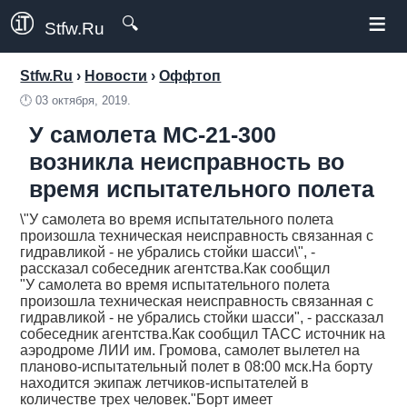
≡
🔍
Stfw.Ru
Stfw.Ru
›
Новости
›
Оффтоп
🕛
03 октября, 2019.
У самолета МС-21-300
возникла неисправность во
время испытательного полета
\"У самолета во время испытательного полета
произошла техническая неисправность связанная с
гидравликой - не убрались стойки шасси\", -
рассказал собеседник агентства.Как сообщил
"У самолета во время испытательного полета
произошла техническая неисправность связанная с
гидравликой - не убрались стойки шасси", - рассказал
собеседник агентства.Как сообщил ТАСС источник на
аэродроме ЛИИ им. Громова, самолет вылетел на
планово-испытательный полет в 08:00 мск.На борту
находится экипаж летчиков-испытателей в
количестве трех человек."Борт имеет