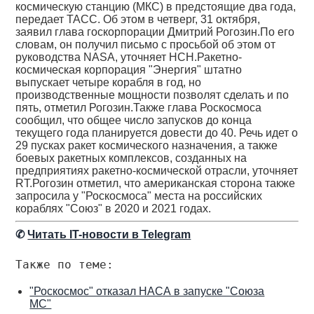
космическую станцию (МКС) в предстоящие два года,
передает ТАСС. Об этом в четверг, 31 октября,
заявил глава госкорпорации Дмитрий Рогозин.По его
словам, он получил письмо с просьбой об этом от
руководства NASA, уточняет НСН.Ракетно-
космическая корпорация "Энергия" штатно
выпускает четыре корабля в год, но
производственные мощности позволят сделать и по
пять, отметил Рогозин.Также глава Роскосмоса
сообщил, что общее число запусков до конца
текущего года планируется довести до 40. Речь идет о
29 пусках ракет космического назначения, а также
боевых ракетных комплексов, созданных на
предприятиях ракетно-космической отрасли, уточняет
RT.Рогозин отметил, что американская сторона также
запросила у "Роскосмоса" места на российских
кораблях "Союз" в 2020 и 2021 годах.
✆
Читать IT-новости в Telegram
Также по теме:
"Роскосмос" отказал НАСА в запуске "Союза
МС"