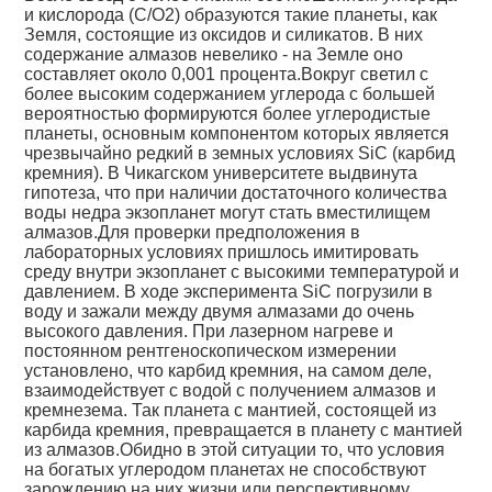
и кислорода (С/О2) образуются такие планеты, как
Земля, состоящие из оксидов и силикатов. В них
содержание алмазов невелико - на Земле оно
составляет около 0,001 процента.Вокруг светил с
более высоким содержанием углерода с большей
вероятностью формируются более углеродистые
планеты, основным компонентом которых является
чрезвычайно редкий в земных условиях SiC (карбид
кремния). В Чикагском университете выдвинута
гипотеза, что при наличии достаточного количества
воды недра экзопланет могут стать вместилищем
алмазов.Для проверки предположения в
лабораторных условиях пришлось имитировать
среду внутри экзопланет с высокими температурой и
давлением. В ходе эксперимента SiC погрузили в
воду и зажали между двумя алмазами до очень
высокого давления. При лазерном нагреве и
постоянном рентгеноскопическом измерении
установлено, что карбид кремния, на самом деле,
взаимодействует с водой с получением алмазов и
кремнезема. Так планета с мантией, состоящей из
карбида кремния, превращается в планету с мантией
из алмазов.Обидно в этой ситуации то, что условия
на богатых углеродом планетах не способствуют
зарождению на них жизни или перспективному