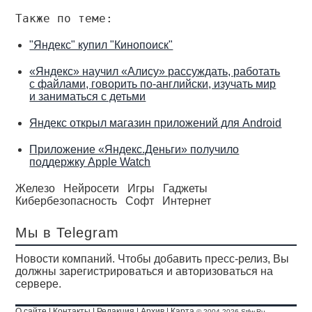
Также по теме:
"Яндекс" купил "Кинопоиск"
«Яндекс» научил «Алису» рассуждать, работать
с файлами, говорить по-английски, изучать мир
и заниматься с детьми
Яндекс открыл магазин приложений для Android
Приложение «Яндекс.Деньги» получило
поддержку Apple Watch
Железо
Нейросети
Игры
Гаджеты
Кибербезопасность
Софт
Интернет
Мы в Telegram
Новости компаний. Чтобы добавить пресс-релиз, Вы
должны зарегистрироваться и авторизоваться на
сервере.
О сайте
|
Контакты
|
Редакция
|
Архив
|
Карта
© 2004-2026 Stfw.Ru