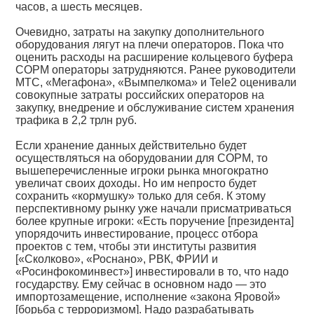
часов, а шесть месяцев.
Очевидно, затраты на закупку дополнительного
оборудования лягут на плечи операторов. Пока что
оценить расходы на расширение кольцевого буфера
СОРМ операторы затрудняются. Ранее руководители
МТС, «Мегафона», «Вымпелкома» и Tele2 оценивали
совокупные затраты российских операторов на
закупку, внедрение и обслуживание систем хранения
трафика в 2,2 трлн руб.
Если хранение данных действительно будет
осуществляться на оборудовании для СОРМ, то
вышеперечисленные игроки рынка многократно
увеличат своих доходы. Но им непросто будет
сохранить «кормушку» только для себя. К этому
перспективному рынку уже начали присматриваться
более крупные игроки: «Есть поручение [президента]
упорядочить инвестирование, процесс отбора
проектов с тем, чтобы эти институты развития
[«Сколково», «Роснано», РВК, ФРИИ и
«Росинфокоминвест»] инвестировали в то, что надо
государству. Ему сейчас в основном надо — это
импортозамещение, исполнение «закона Яровой»
[борьба с терроризмом]. Надо разрабатывать