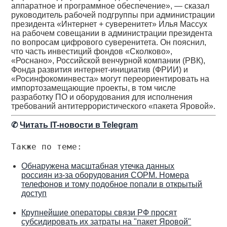
аппаратное и программное обеспечение», — сказал
руководитель рабочей подгруппы при администрации
президента «Интернет + суверенитет» Илья Массух
на рабочем совещании в администрации президента
по вопросам цифрового суверенитета. Он пояснил,
что часть инвестиций фондов «Сколково»,
«Роснано», Российской венчурной компании (РВК),
Фонда развития интернет-инициатив (ФРИИ) и
«Росинфокоминвеста» могут переориентировать на
импортозамещающие проекты, в том числе
разработку ПО и оборудования для исполнения
требований антитеррористического «пакета Яровой».
✆
Читать IT-новости в Telegram
Также по теме:
Обнаружена масштабная утечка данных
россиян из-за оборудования СОРМ. Номера
телефонов и тому подобное попали в открытый
доступ
Крупнейшие операторы связи РФ просят
субсидировать их затраты на "пакет Яровой"