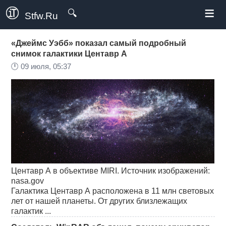
≡
🔍
Stfw.Ru
«Джеймс Уэбб» показал самый подробный
снимок галактики Центавр А
🕛
09 июля, 05:37
Центавр А в объективе MIRI. Источник изображений:
nasa.gov
Галактика Центавр А расположена в 11 млн световых
лет от нашей планеты. От других близлежащих
галактик ...