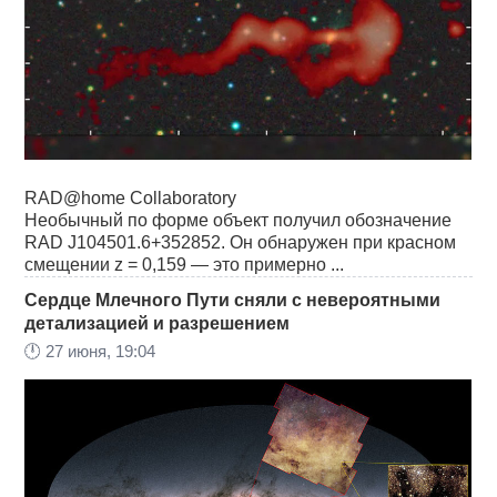
RAD@home Collaboratory
Необычный по форме объект получил обозначение
RAD J104501.6+352852. Он обнаружен при красном
смещении z = 0,159 — это примерно ...
Сердце Млечного Пути сняли с невероятными
детализацией и разрешением
🕛
27 июня, 19:04