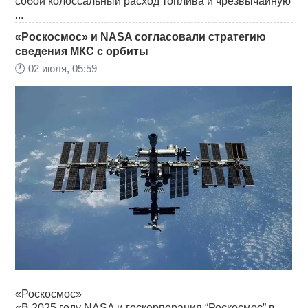
собой колоссальный расход топлива и чрезвычайную
...
«Роскосмос» и NASA согласовали стратегию
сведения МКС с орбиты
🕛
02 июля, 05:59
«Роскосмос»
«В 2025 году NASA и госкорпорация “Роскосмос” в