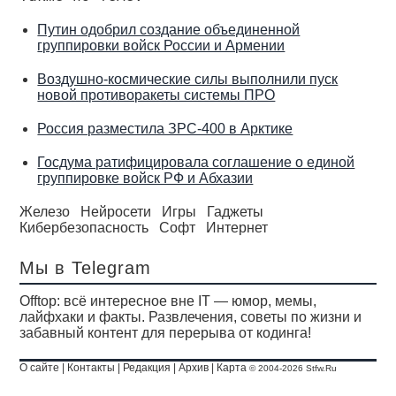
Путин одобрил создание объединенной
группировки войск России и Армении
Воздушно-космические силы выполнили пуск
новой противоракеты системы ПРО
Россия разместила ЗРС-400 в Арктике
Госдума ратифицировала соглашение о единой
группировке войск РФ и Абхазии
Железо
Нейросети
Игры
Гаджеты
Кибербезопасность
Софт
Интернет
Мы в Telegram
Offtop: всё интересное вне IT — юмор, мемы,
лайфхаки и факты. Развлечения, советы по жизни и
забавный контент для перерыва от кодинга!
О сайте
|
Контакты
|
Редакция
|
Архив
|
Карта
© 2004-2026 Stfw.Ru