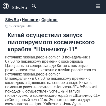
≡
🔍
Stfw.Ru
Stfw.Ru
›
Новости
›
Оффтоп
🕛
17 октября, 2016.
Китай осуществил запуск
пилотируемого космического
корабля "Шэньчжоу-11"
источник: russian.people.com.cn В понедельник в
07:30 по пекинскому времени с космодрома
Цзюцюань на севере-западе Китая с помощью
ракеты-носителя ..., источник: russian.people.com.cn
источник: russian.people.com.cn
В понедельник в 07:30 по пекинскому времени с
космодрома Цзюцюань на севере-западе Китая с
помощью ракеты-носителя «Чанчжэн-2F» /«Великий
поход-2F»/ осуществлен успешный запуск
пилотируемого космического корабля «Шэньчжоу-11»
/«Священный челн-11»/. Экипаж состоит из двух
космонавтов — Цзин Хайпэна и Чэнь Дуна.