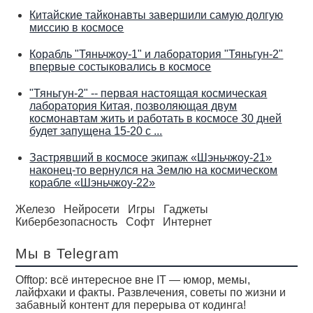
Китайские тайконавты завершили самую долгую
миссию в космосе
Корабль "Тяньчжоу-1" и лаборатория "Тяньгун-2"
впервые состыковались в космосе
"Тяньгун-2" -- первая настоящая космическая
лаборатория Китая, позволяющая двум
космонавтам жить и работать в космосе 30 дней
будет запущена 15-20 с ...
Застрявший в космосе экипаж «Шэньчжоу-21»
наконец-то вернулся на Землю на космическом
корабле «Шэньчжоу-22»
Железо
Нейросети
Игры
Гаджеты
Кибербезопасность
Софт
Интернет
Мы в Telegram
Offtop: всё интересное вне IT — юмор, мемы,
лайфхаки и факты. Развлечения, советы по жизни и
забавный контент для перерыва от кодинга!