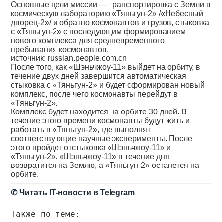
Основные цели миссии — транспортировка с Земли в
космическую лабораторию «Тяньгун-2» /«Небесный
дворец-2»/ и обратно космонавтов и грузов, стыковка
с «Тяньгун-2» с последующим формированием
нового комплекса для средневременного
пребывания космонавтов.
источник: russian.people.com.cn
После того, как «Шэньчжоу-11» выйдет на орбиту, в
течение двух дней завершится автоматическая
стыковка с «Тяньгун-2» и будет сформирован новый
комплекс, после чего космонавты перейдут в
«Тяньгун-2».
Комплекс будет находится на орбите 30 дней. В
течение этого времени космонавты будут жить и
работать в «Тяньгун-2», где выполнят
соответствующие научные эксперименты. После
этого пройдет отстыковка «Шэньчжоу-11» и
«Тяньгун-2». «Шэньчжоу-11» в течение дня
возвратится на Землю, а «Тяньгун-2» останется на
орбите.
✆
Читать IT-новости в Telegram
Также по теме: