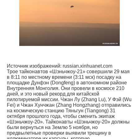
Источник изображений: russian.xinhuanet.com
Трое тайконавтов «Шэньчжоу-21» совершили 29 мая
в 8:11 по местному времени (3:11 мск) посадку на
площадке Дунфэн (Dongfeng) в автономном районе
Внутренняя Монголия. Они провели в космосе 210
дней, и это новый рекорд для китайской
пилотируемой миссии. Чжан Лу (Zhang Lu), У Фэй (Wu
Fei) и Чжан Хунчжан (Zhang Hongzhang) отправились
на космическую станцию Тяньгун (Tiangong) 31
октября прошлого года, чтобы сменить экипаж
«Шэньчжоу-20». Тайконавты «Шэньчжоу-20» должны
были вернуться на Землю 5 ноября, но
предвылетные проверки выявили трещину в
иллюминаторе их капсулы, которую,