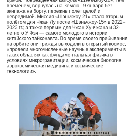
домой. Повреждённая капсула «Шэньчжоу-20», тем
временем, вернулась на Землю 19 января без
экипажа на борту, пережив полёт целой и
невредимой. Миссия «Шэньчжоу-21» стала вторым
полётом для Чжан Лу после «Шэньчжоу-15» в 2022–
2023 гг.; а также первым для Чжан Хунчжана и 32-
летнего У Фэя — самого молодого в истории
китайского тайконавта. Во время своего пребывания
на орбите они трижды выходили в открытый космос,
«провели многочисленные научные эксперименты в
таких областях как фундаментальная физика в
условиях микрогравитации, космическая биология,
аэрокосмическая медицина и космические
технологии».