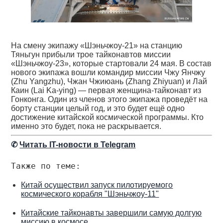
На смену экипажу «Шэньчжоу-21» на станцию
Тяньгун прибыли трое тайконавтов миссии
«Шэньчжоу-23», которые стартовали 24 мая. В состав
нового экипажа вошли командир миссии Чжу Янчжу
(Zhu Yangzhu), Чжан Чжиюань (Zhang Zhiyuan) и Лай
Каин (Lai Ka-ying) — первая женщина-тайконавт из
Гонконга. Один из членов этого экипажа проведёт на
борту станции целый год, и это будет ещё одно
достижение китайской космической программы. Кто
именно это будет, пока не раскрывается.
✆
Читать IT-новости в Telegram
Также по теме:
Китай осуществил запуск пилотируемого
космического корабля "Шэньчжоу-11"
Китайские тайконавты завершили самую долгую
миссию в космосе