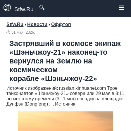
≡
🔍
Stfw.Ru
Stfw.Ru
›
Новости
›
Оффтоп
🕛
31 мая, 2026.
Застрявший в космосе экипаж
«Шэньчжоу-21» наконец-то
вернулся на Землю на
космическом
корабле «Шэньчжоу-22»
Источник изображений: russian.xinhuanet.com Трое
тайконавтов «Шэньчжоу-21» совершили 29 мая в 8:11
по местному времени (3:11 мск) посадку на площадке
Дунфэн (Dongfeng) ..., Источник