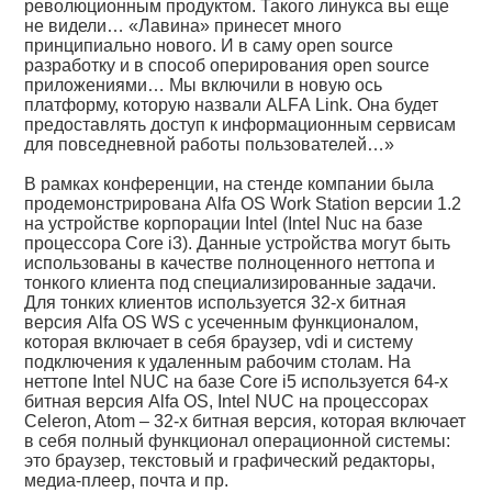
революционным продуктом. Такого линукса вы еще
не видели… «Лавина» принесет много
принципиально нового. И в саму open source
разработку и в способ оперирования open source
приложениями… Мы включили в новую ось
платформу, которую назвали ALFА Link. Она будет
предоставлять доступ к информационным сервисам
для повседневной работы пользователей…»
В рамках конференции, на стенде компании была
продемонстрирована Alfa OS Work Station версии 1.2
на устройстве корпорации Intel (Intel Nuc на базе
процессора Core i3). Данные устройства могут быть
использованы в качестве полноценного неттопа и
тонкого клиента под специализированные задачи.
Для тонких клиентов используется 32-х битная
версия Alfa OS WS c усеченным функционалом,
которая включает в себя браузер, vdi и систему
подключения к удаленным рабочим столам. На
неттопе Intel NUC на базе Core i5 используется 64-х
битная версия Alfa OS, Intel NUC на процессорах
Celeron, Atom – 32-х битная версия, которая включает
в себя полный функционал операционной системы:
это браузер, текстовый и графический редакторы,
медиа-плеер, почта и пр.