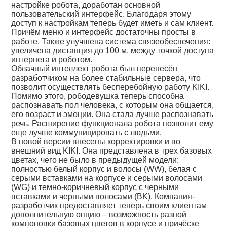
настройке робота, доработан основной
пользовательский интерфейс. Благодаря этому
доступ к настройкам теперь будет иметь и сам клиент.
Причём меню и интерфейс достаточны просты в
работе. Также улучшена система связеобеспечения:
увеличена дистанция до 100 м. между точкой доступа
интернета и роботом.
Облачный интеллект робота был перенесён
разработчиком на более стабильные сервера, что
позволит осуществлять бесперебойную работу KIKI.
Помимо этого, рободевушка теперь способна
распознавать пол человека, с которым она общается,
его возраст и эмоции. Она стала лучше распознавать
речь. Расширение функционала робота позволит ему
еще лучше коммуницировать с людьми.
В новой версии внесены корректировки и во
внешний вид KIKI. Она представлена в трех базовых
цветах, чего не было в предыдущей модели:
полностью белый корпус и волосы (WW), белая с
серыми вставками на корпусе и серыми волосами
(WG) и темно-коричневый корпус с черными
вставками и черными волосами (BK). Компания-
разработчик предоставляет теперь своим клиентам
дополнительную опцию – возможность разной
компоновки базовых цветов в корпусе и причёске