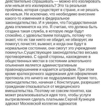
действительно спрашивать — можно его изолировать
или нельзя его изолировать? Это та реальная
проблема, которая существует в стране, и не решать
ее нельзя. Не исключаю, что необходимо внесение
какого-то изменения в федеральное
законодательство. И я уверен, что Государственная
дума откликнется на это. Я считаю, что должна быть
создана такая служба, в которую люди будут
спокойно, с удовольствием попадать, потому что
знают, что их там никто не обидит, не обворует, им
помогут, почистят, вымоют, и когда они будут в
нормальном состоянии, они смогут это учреждение
покинуть».Существующее законодательство весьма
противоречиво. С одной стороны, нахождение в
общественных местах в состоянии алкогольного
опьянения является административным
правонарушением и карается штрафом. При этом
кроме краткосрочного задержания для оформления
протокола это ничего не подразумевает. Кроме того,
законодательство, начиная с Конституции, разрешает
гражданам отказываться от медицинского
вмешательства. Поэтому не совсем понятно, как
может реализовываться идея того, чтобы услуги
вытрезвления сделать платными.Сергей Кузнецов
адвокат Московской коллегии адвокатов