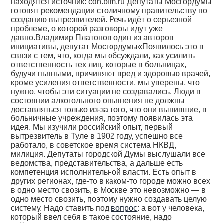
находятся источник: cdn.bfm.ru Депутаты Мосгордумы
готовят рекомендации столичному правительству по
созданию вытрезвителей. Речь идёт о серьезной
проблеме, о которой разговоры идут уже
давно.Владимир Платонов один из авторов
инициативы, депутат Мосгордумы«Появилось это в
связи с тем, что, когда мы обсуждали, как усилить
ответственность тех лиц, которые в больницах,
будучи пьяными, причиняют вред и здоровью врачей,
кроме усиления ответственности, мы уверены, что
нужно, чтобы эти ситуации не создавались. Люди в
состоянии алкогольного опьянения не должны
доставляться только из-за того, что они выпившие, в
больничные учреждения, поэтому появилась эта
идея. Мы изучили российский опыт, первый
вытрезвитель в Туле в 1902 году, успешно все
работало, в советское время система НКВД,
милиция. Депутаты городской Думы выслушали все
ведомства, представительства, а дальше есть
компетенция исполнительной власти. Есть опыт в
других регионах, где-то в каком-то городе можно всех
в одно место свозить, в Москве это невозможно — в
одно место свозить, поэтому нужно создавать целую
систему. Надо ставить под
вопрос
: а вот у человека,
который ввел себя в такое состояние, надо