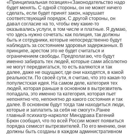
«Принципиальная позиция»«Законодательство надо
будет менять. С одной стороны, он не может ничего
сделать, если будет принят закон, нарушает
соответствующий порядок. С другой стороны, он
давал согласие на то, чтобы ему какие-то
оказывались услуги, в том числе и платные. Я думаю,
что здесь нужно сочетать: как полиция, так должны
быть и сотрудники, которые непосредственно будут
наблюдать за состоянием здоровья задержанных. В
принципе, арестом это не будет считаться и
ограничением свободы. Предполагаю, что будут
именно забирать тех людей, которые сами абсолютно
не могут передвигаться, то есть валяются и так
далее, даже не ощущают, где они находятся, в какой
реальности. По своей сути, я считаю, что это какая-то
популистская идея. На самом деле, категория тех
людей, которая раньше в основном в вытрезвитель
попадала, это именно та категория, которая пьет
непонятно что, непонятно до какого состояния и так
далее. В основном будут тогда там находиться люди,
которые и заплатить за себя не смогут».Ранее
главный психиатр-нарколог Минздрава Евгений
Брюн сообщил, что по всей России может появиться
порядка семисот вытрезвителей. По его мнению, они
должны быть созданы в каждом административном