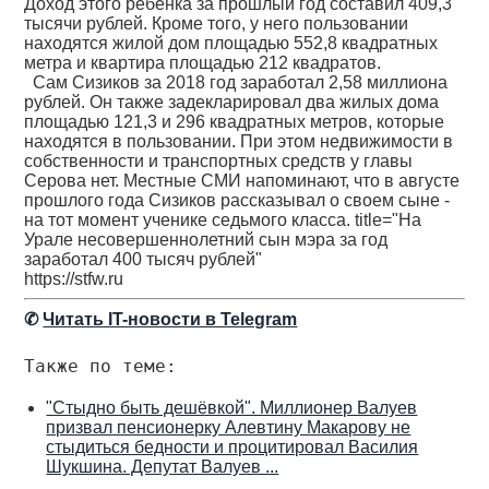
Доход этого ребенка за прошлый год составил 409,3
тысячи рублей. Кроме того, у него пользовании
находятся жилой дом площадью 552,8 квадратных
метра и квартира площадью 212 квадратов.
Сам Сизиков за 2018 год заработал 2,58 миллиона
рублей. Он также задекларировал два жилых дома
площадью 121,3 и 296 квадратных метров, которые
находятся в пользовании. При этом недвижимости в
собственности и транспортных средств у главы
Серова нет. Местные СМИ напоминают, что в августе
прошлого года Сизиков рассказывал о своем сыне -
на тот момент ученике седьмого класса. title="На
Урале несовершеннолетний сын мэра за год
заработал 400 тысяч рублей"
https://stfw.ru
✆
Читать IT-новости в Telegram
Также по теме:
"Стыдно быть дешёвкой". Миллионер Валуев
призвал пенсионерку Алевтину Макарову не
стыдиться бедности и процитировал Василия
Шукшина. Депутат Валуев ...