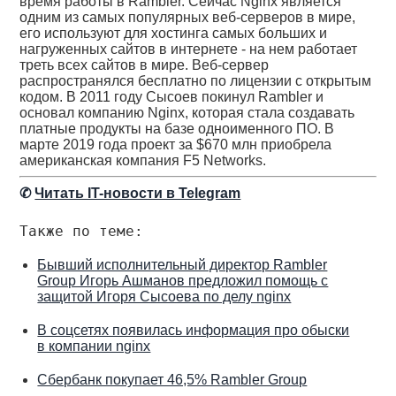
время работы в Rambler. Сейчас Nginx является
одним из самых популярных веб-серверов в мире,
его используют для хостинга самых больших и
нагруженных сайтов в интернете - на нем работает
треть всех сайтов в мире. Веб-сервер
распространялся бесплатно по лицензии с открытым
кодом. В 2011 году Сысоев покинул Rambler и
основал компанию Nginx, которая стала создавать
платные продукты на базе одноименного ПО. В
марте 2019 года проект за $670 млн приобрела
американская компания F5 Networks.
✆
Читать IT-новости в Telegram
Также по теме:
Бывший исполнительный директор Rambler
Group Игорь Ашманов предложил помощь с
защитой Игоря Сысоева по делу nginx
В соцсетях появилась информация про обыски
в компании nginx
Сбербанк покупает 46,5% Rambler Group