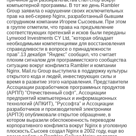
компьютерной программы. В тот же день Rambler
Group заявила о нарушении своих исключительных
прав на веб-сервер Nginx, разработанный бывшим
сотрудником компании Игорем Сысоевым. При этом
в группе отметили, что права на предъявление
соответствующих претензий и исков были переданы
Lynwood Investments CY Ltd, "которая обладает
необходимыми компетенциями для восстановления
справедливости в вопросе о принадлежности
прав".13 декабря "Яндекс" сообщил, что считает
плохим сигналом для программистского сообщества
ситуацию вокруг конфликта Rambler и компании
Nginx. Mail.ru Group выступила в поддержку культуры
открытого кода и людей, инвестирующих силы и
время в развитие этого направления. Представители
Ассоциации разработчиков программных продуктов
(АРПП) "Отечественный софт", Ассоциации
предприятий компьютерных и информационных
технологий (АПКИТ), "Руссофта" и Ассоциации
разработчиков и производителей электроники
(АРПЭ) опубликовали открытое обращение, в
котором выразили обеспокоенность переводом
корпоративного конфликта вокруг Nginx в уголовную
плоскость.Сысоев создал Nginx в 2002 году, еще во