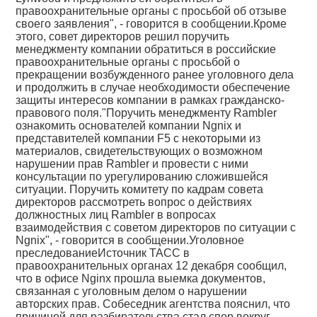
правоохранительные органы с просьбой об отзыве
своего заявления", - говорится в сообщении.Кроме
этого, совет директоров решил поручить
менеджменту компании обратиться в российские
правоохранительные органы с просьбой о
прекращении возбужденного ранее уголовного дела
и продолжить в случае необходимости обеспечение
защиты интересов компании в рамках гражданско-
правового поля."Поручить менеджменту Rambler
ознакомить основателей компании Ngnix и
представителей компании F5 с некоторыми из
материалов, свидетельствующих о возможном
нарушении прав Rambler и провести с ними
консультации по урегулированию сложившейся
ситуации. Поручить комитету по кадрам совета
директоров рассмотреть вопрос о действиях
должностных лиц Rambler в вопросах
взаимодействия с cоветом директоров по ситуации с
Ngnix", - говорится в сообщении.Уголовное
преследованиеИсточник ТАСС в
правоохранительных органах 12 декабря сообщил,
что в офисе Nginx прошла выемка документов,
связанная с уголовным делом о нарушении
авторских прав. Собеседник агентства пояснил, что
причиной для разбирательства стал спор вокруг