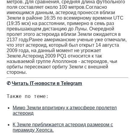
метров. Для сравнения, средняя длина футбольного
поля составляет около 100 метров.Согласно
имеющимся данным, астероид пронесся вблизи
Земли в районе 16:35 по всемирному времени UTC
(19:35 мск) на расстоянии, примерно в семь раз
превышающем дистанцию до Луны. Очередной
пролет этого астероида вблизи Земли ожидается в
2137 году.Ранее американские ученые уже отмечали,
что этот астероид, который был открыт 14 августа
2009 года, на данный момент не угрожает
Земле.Астероид 2009 PQ1 относится к так
называемой группе Аполлонов - астероидов, чьи
орбиты пересекают орбиту Земли с внешней
стороны.
✆
Читать IT-новости в Telegram
Также по теме:
Мимо Земли впритирку к атмосфере пролетел
астероид
К Земле приближается астероид размером с
пирамиду Хеопса.